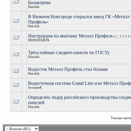
Балакиреве
Denchik
В Нижнем Новгороде открылся завод ГК «Металл
Профиль»
Denchik
Инструкция по монтажу Металл Профиль
(
1
2
3
4
ПЕНЗАТАЙЛЪ
Трёхслойные сэндвич-панели по ГОСТу
Denchik
Водосток Металл Профиль стал больше
Denchik
Водосточная система Grand Line или Металл Проф
ScreameR
Определён лидер российского производства сэндв
панелей
Denchik
Текущее врем