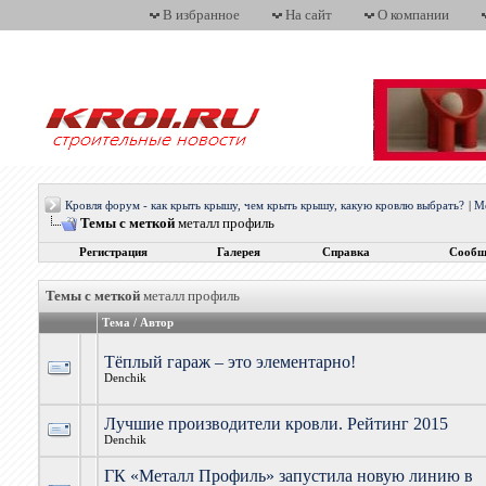
В избранное
На сайт
О компании
Кровля форум - как крыть крышу, чем крыть крышу, какую кровлю выбрать?
|
М
Темы с меткой
металл профиль
Регистрация
Галерея
Справка
Сообщ
Темы с меткой
металл профиль
Тема / Автор
Тёплый гараж – это элементарно!
Denchik
Лучшие производители кровли. Рейтинг 2015
Denchik
ГК «Металл Профиль» запустила новую линию в