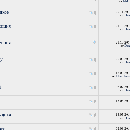
от
MrG
чиков
20.11.20
от
Den
енция
21.10.20
от
Den
енция
21.10.20
от
Den
ту
25.09.20
от
Den
18.09.20
от
Олег Кам
й
02.07.20
от
Den
15.05.20
о
ьщика
13.05.20
от
Den
оги
02.03.20