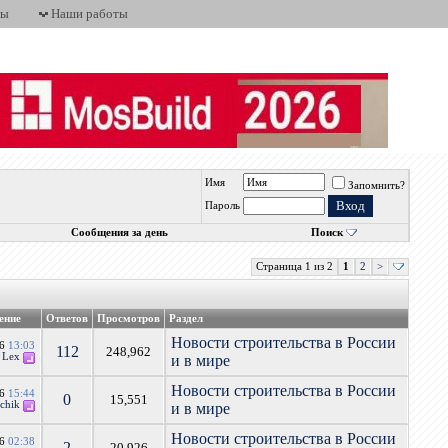
ты
Наши работы
Имя
Запомнить?
Пароль
Сообщения за день
Поиск
Страница 1 из 2
1
2
>
ение
Ответов
Просмотров
Раздел
Новости строительства в России
16
13:03
112
248,962
т
Lex
и в мире
Новости строительства в России
16
15:44
0
15,551
chik
и в мире
Новости строительства в России
16
02:38
2
20,926