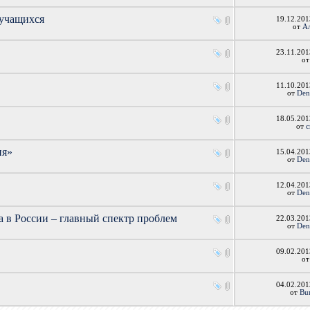
 учащихся
19.12.20
от
Ал
23.11.20
о
11.10.20
от
Den
18.05.20
от
с
ия»
15.04.20
от
Den
12.04.20
от
Den
а в России – главный спектр проблем
22.03.20
от
Den
09.02.20
о
04.02.20
от
Bu