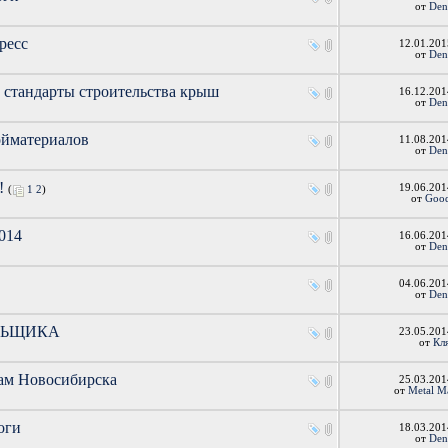
от
Den
ресс
12.01.20
от
Den
е стандарты строительства крыш
16.12.20
от
Den
ойматериалов
11.08.20
от
Den
!
19.06.20
(
1
2
)
от
Goo
014
16.06.20
от
Den
04.06.20
от
Den
ЕЛЬЩИКА
23.05.20
от
Кл
кам Новосибирска
25.03.20
от
Metal M
оги
18.03.20
от
Den