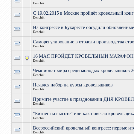
Denchik
С 19.02.2015 в Москве пройдёт кровельный конг
Denchik
На конгрессе в Бухаресте обсудили обновлённы
Denchik
Саморегулирование в отрасли производства стр
Denchik
16 МАЯ ПРОЙДЁТ КРОВЕЛЬНЫЙ МАРАФОН
Denchik
Чемпионат мира среди молодых кровельщиков 2
Denchik
Начался набор на курсы кровельщиков
Denchik
Примите участие в праздновании ДНЯ КРОВ
Denchik
"Бизнес на высоте" или как повезло кровельщи
Denchik
Всероссийский кровельный конгресс: первые ит
Denchik