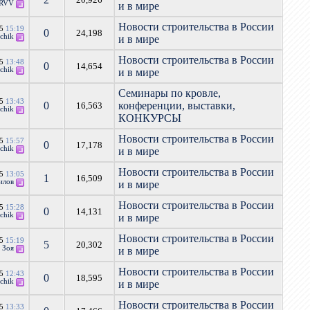
RVV
и в мире
Новости строительства в России
15
15:19
0
24,198
chik
и в мире
Новости строительства в России
15
13:48
0
14,654
chik
и в мире
Семинары по кровле,
15
13:43
0
конференции, выставки,
16,563
chik
КОНКУРСЫ
Новости строительства в России
15
15:57
0
17,178
chik
и в мире
Новости строительства в России
15
13:05
1
16,509
илов
и в мире
Новости строительства в России
15
15:28
0
14,131
chik
и в мире
Новости строительства в России
15
15:19
5
20,302
т
Зоя
и в мире
Новости строительства в России
15
12:43
0
18,595
chik
и в мире
Новости строительства в России
15
13:33