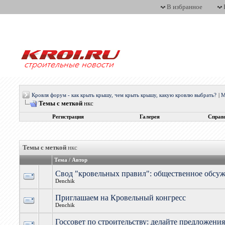
В избранное
Кровля форум - как крыть крышу, чем крыть крышу, какую кровлю выбрать?
|
М
Темы с меткой
нкс
Регистрация
Галерея
Справ
Темы с меткой
нкс
Тема / Автор
Свод "кровельных правил": общественное обсу
Denchik
Приглашаем на Кровельный конгресс
Denchik
Госсовет по строительству: делайте предложени