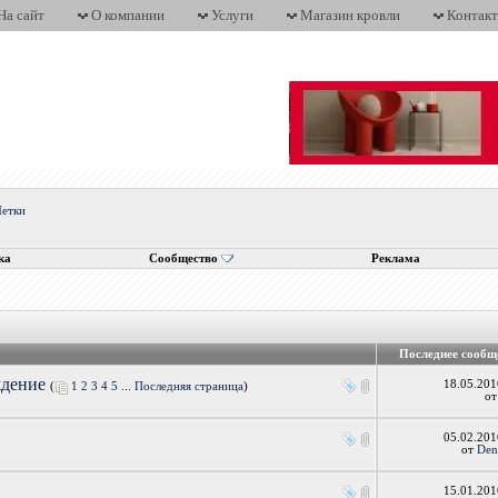
На сайт
О компании
Услуги
Магазин кровли
Контак
етки
ка
Сообщество
Реклама
Последнее сообщ
ждение
18.05.20
(
1
2
3
4
5
...
Последняя страница
)
о
05.02.20
от
Den
я
15.01.20