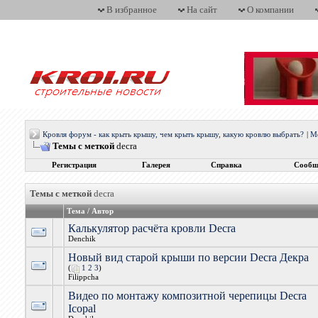
В избранное
На сайт
О компании
Кровля форум - как крыть крышу, чем крыть крышу, какую кровлю выбрать?
|
М
Темы с меткой
decra
Регистрация
Галерея
Справка
Сообщ
Темы с меткой
decra
Тема / Автор
Калькулятор расчёта кровли Deсra
Denchik
Новый вид старой крыши по версии Decra Декра
(
1
2
3
)
Filippcha
Видео по монтажу композитной черепицы Decra
Icopal