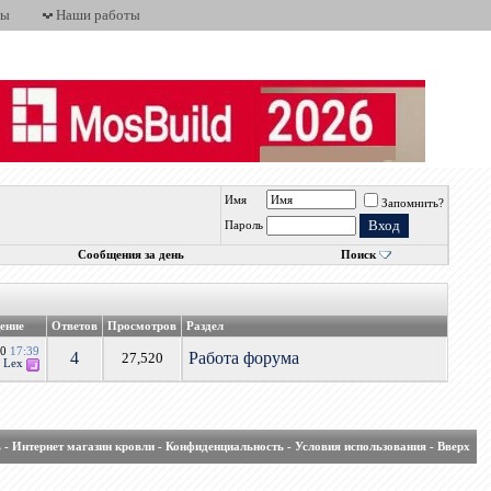
ты
Наши работы
Имя
Запомнить?
Пароль
Сообщения за день
Поиск
ение
Ответов
Просмотров
Раздел
10
17:39
4
Работа форума
27,520
т
Lex
ь
-
Интернет магазин кровли
-
Конфиденциальность
-
Условия использования
-
Вверх