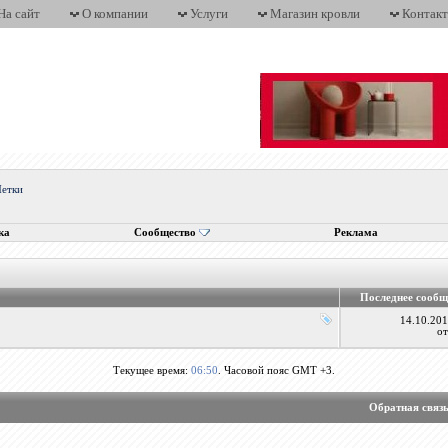
На сайт
О компании
Услуги
Магазин кровли
Контак
етки
ка
Сообщество
Реклама
Последнее сообщ
14.10.20
о
Текущее время:
06:50
. Часовой пояс GMT +3.
Обратная связ