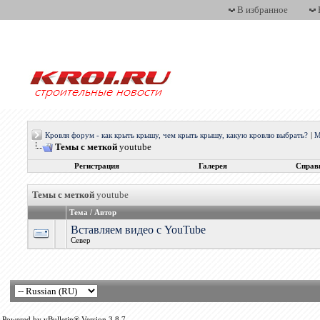
В избранное
Кровля форум - как крыть крышу, чем крыть крышу, какую кровлю выбрать?
|
М
Темы с меткой
youtube
Регистрация
Галерея
Справ
Темы с меткой
youtube
Тема / Автор
Вставляем видео с YouTube
Север
Powered by vBulletin® Version 3.8.7