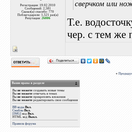
сверчком или но
Регистрация: 19.02.2010
Сообщений: 2,581
Сказал(а) спасибо: 770
Поблагодарили: 1,521 раз(а)
Т.е. водосточк
Репутация:
26806
чер. с тем же
Поделиться…
«
Предыду
Ваши права в разделе
Вы
не можете
создавать новые темы
Вы
не можете
отвечать в темах
Вы
не можете
прикреплять вложения
Вы
не можете
редактировать свои сообщения
BB коды
Вкл.
Смайлы
Вкл.
[IMG]
код
Вкл.
HTML код
Выкл.
Правила форума