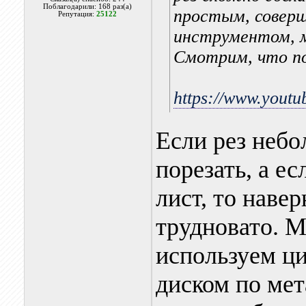
Поблагодарили: 168 раз(а)
простым, соверш
Репутация:
25122
инструментом, м
Смотрим, что по
https://www.yout
Если рез неб
порезать, а е
лист, то наве
трудновато. 
используем ц
диском по мет