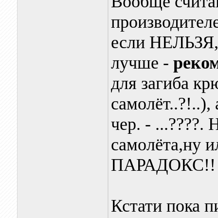
Вообще счита
производител
если НЕЛЬЗЯ,
лучше -
реком
для загиба кр
самолёт..?!..)
чер. - ...????
самолёта,ну и
ПАРАДОКС!!
Кстати пока п