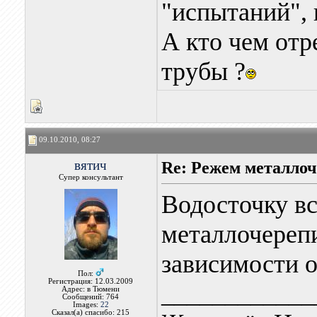
"испытаний", 
А кто чем отр
трубы ?
09.10.2010, 08:27
вятич
Re: Режем металлоч
Супер консультант
Водосточку вс
металлочереп
зависимости о
Пол:
Регистрация: 12.03.2009
____________
Адрес: в Тюмени
Сообщений: 764
Images:
22
Сказал(а) спасибо: 215