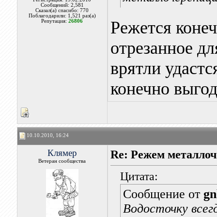
Сообщений: 2,581
Сказал(а) спасибо: 770
Поблагодарили: 1,521 раз(а)
Режется конечн
Репутация:
26806
отрезанное д
врятли удастся
конечно выгод
10.10.2010, 16:24
Клямер
Re: Режем металлоч
Ветеран сообщества
Цитата:
Сообщение от
gn
Водосточку всег