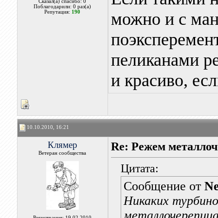
Сказал(а) спасибо: 0
Поблагодарили: 0 раз(а)
Репутация:
190
можно и с м
поэксперемен
пеликанами р
и красиво, ес
10.10.2010, 16:21
Клямер
Re: Режем металлоч
Ветеран сообщества
Цитата:
Сообщение от
N
Никаких турбино
металлочерепица
Регистрация: 19.02.2010