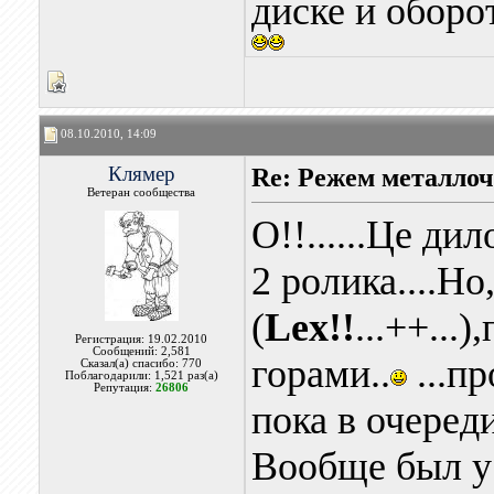
диске и оборо
08.10.2010, 14:09
Клямер
Re: Режем металлоч
Ветеран сообщества
О!!......Це дило
2 ролика....Но
(
Lex!!
...++...
Регистрация: 19.02.2010
Сообщений: 2,581
горами..
...п
Сказал(а) спасибо: 770
Поблагодарили: 1,521 раз(а)
Репутация:
26806
пока в очереди.
Вообще был у 