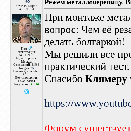
Lex
Режем металлочерепицу. В
ОХРИМЕНКО
АЛЕКСЕЙ
При монтаже мета
вопрос: Чем её рез
делать болгаркой!
Пол:
Мы решили все про
Регистрация:
24.01.2005
Адрес: Троицк,
Москва
практический тест.
Сообщений: 6,563
Images:
75
Сказал(а) спасибо:
2,153
Спасибо
Клямеру
Поблагодарили:
1,035 раз(а)
Репутация:
39614
https://www.yout
________________
Форум существует,