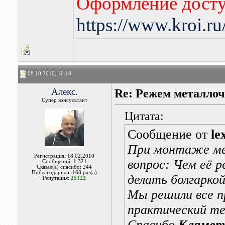
Оформление досту
https://www.kroi.r
08.10.2010, 10:18
Алекс.
Re: Режем металлоч
Супер консультант
Цитата:
Сообщение от
le
При монтаже ме
Регистрация: 18.02.2010
вопрос: Чем её 
Сообщений: 1,321
Сказал(а) спасибо: 244
Поблагодарили: 168 раз(а)
делать болгаркой
Репутация:
25122
Мы решили все п
практический т
Спасибо
Клямер