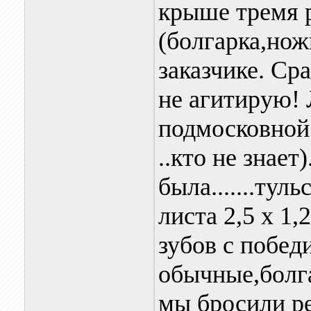
крыше тремя 
(болгарка,нож
заказчике. Ср
не агитирую! 
подмосковной Г
..кто не знае
была.......тульс
листа 2,5 х 1,2
зубов с побед
обычные,болга
мы бросили ре