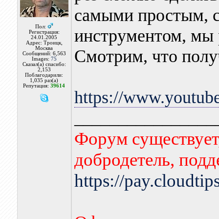
самыми простым, 
Пол:
инструментом, мы 
Регистрация:
24.01.2005
Адрес: Троицк,
Москва
Смотрим, что полу
Сообщений: 6,563
Images:
75
Сказал(а) спасибо:
2,153
Поблагодарили:
1,035 раз(а)
Репутация:
39614
https://www.youtu
________________
Форум существует,
добродетель, подд
https://pay.cloudti