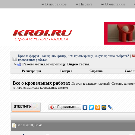
В избранное
На сайт
О компании
Кровля форум - как крыть крышу, чем крыть крышу, какую кровлю выбрать?
|
В
кровельных работах
Режем металлочерепицу. Видео тесты.
Регистрация
Галерея
Справка
Сообщ
Все о кровельных работах
Доступ к разделу платный. Сделать запрос
контроля монтажа кровельных систем
Поделиться…
08.10.2010, 08:41