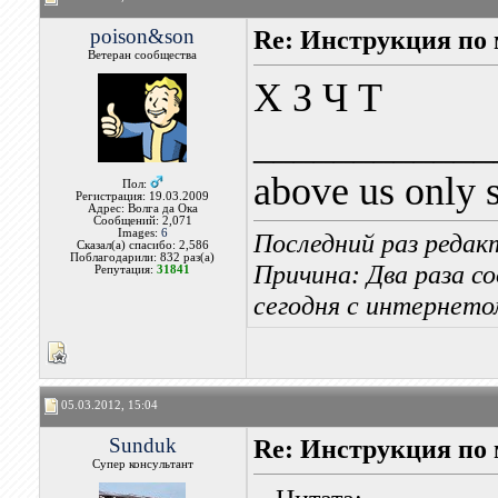
poison&son
Re: Инструкция п
Ветеран сообщества
Х З Ч Т
____________
above us only 
Пол:
Регистрация: 19.03.2009
Адрес: Волга да Ока
Сообщений: 2,071
Images:
6
Последний раз редак
Сказал(а) спасибо: 2,586
Поблагодарили: 832 раз(а)
Причина: Два раза со
Репутация:
31841
сегодня с интернетом
05.03.2012, 15:04
Sunduk
Re: Инструкция п
Супер консультант