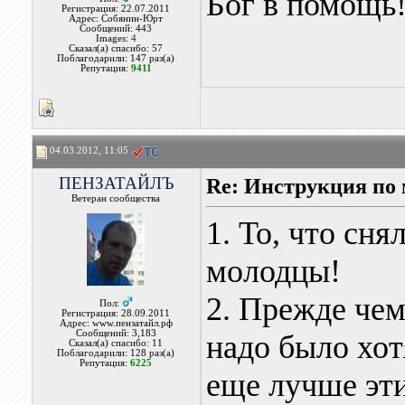
Бог в помощь
Регистрация: 22.07.2011
Адрес: Собянин-Юрт
Сообщений: 443
Images:
4
Сказал(а) спасибо: 57
Поблагодарили: 147 раз(а)
Репутация:
9411
04.03.2012, 11:05
ПЕНЗАТАЙЛЪ
Re: Инструкция п
Ветеран сообщества
1. То, что сн
молодцы!
2. Прежде чем
Пол:
Регистрация: 28.09.2011
Адрес: www.пензатайл.рф
Сообщений: 3,183
надо было хот
Сказал(а) спасибо: 11
Поблагодарили: 128 раз(а)
Репутация:
6225
еще лучше эти