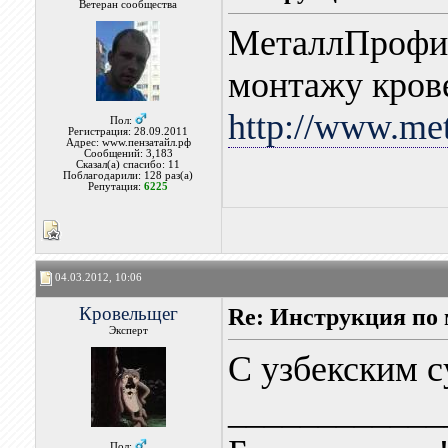
Ветеран сообщества
МеталлПрофил
монтажу кров
http://www.met
Пол:
Регистрация: 28.09.2011
Адрес: www.пензатайл.рф
Сообщений: 3,183
Сказал(а) спасибо: 11
Поблагодарили: 128 раз(а)
Репутация:
6225
04.03.2012, 10:06
Кровельщег
Re: Инструкция п
Эксперт
С узбекским 
____________
Пол: