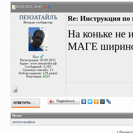
05.03.2012, 20:47
ПЕНЗАТАЙЛЪ
Re: Инструкция п
Ветеран сообщества
На коньке не 
МАГЕ шириной
Пол:
Регистрация: 28.09.2011
Адрес: www.пензатайл.рф
Сообщений: 3,183
Сказал(а) спасибо: 11
Поблагодарили: 128 раз(а)
Репутация:
6225
Поделиться…
Метки
металл профиль
«
Предыду