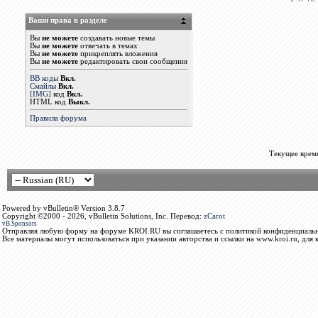
Ваши права в разделе
Вы
не можете
создавать новые темы
Вы
не можете
отвечать в темах
Вы
не можете
прикреплять вложения
Вы
не можете
редактировать свои сообщения
BB коды
Вкл.
Смайлы
Вкл.
[IMG]
код
Вкл.
HTML код
Выкл.
Правила форума
Текущее врем
Powered by vBulletin® Version 3.8.7
Copyright ©2000 - 2026, vBulletin Solutions, Inc. Перевод:
zCarot
vB.Sponsors
Отправляя любую форму на форуме KROI.RU вы соглашаетесь с политикой конфиденциальн
Все материалы могут использоваться при указании авторства и ссылки на www.kroi.ru, для 