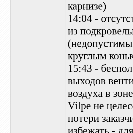
карнизе)
14:04 - отсут
из подкровель
(недопустимы
круглым конь
15:43 - беспо
выходов венти
воздуха в зон
Vilpe не целе
потери заказч
избежать - дл