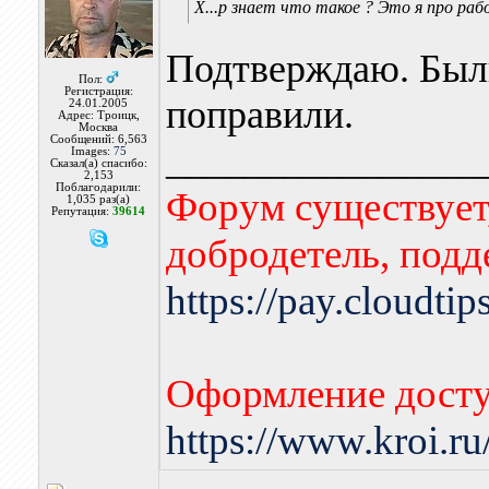
Х...р знает что такое ? Это я про р
Подтверждаю. Были
Пол:
Регистрация:
поправили.
24.01.2005
Адрес: Троицк,
Москва
Сообщений: 6,563
________________
Images:
75
Сказал(а) спасибо:
2,153
Поблагодарили:
Форум существует,
1,035 раз(а)
Репутация:
39614
добродетель, подд
https://pay.cloudti
Оформление досту
https://www.kroi.r