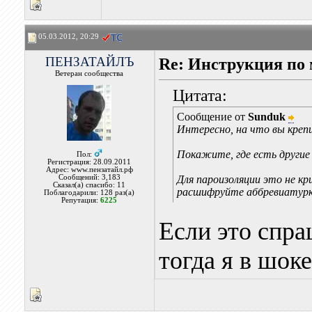
05.03.2012, 20:29
ПЕНЗАТАЙЛЪ
Re: Инструкция п
Ветеран сообщества
Цитата:
Сообщение от
Sunduk
Интересно, на что вы креп
Покажите, где есть другие
Пол:
Регистрация: 28.09.2011
Адрес: www.пензатайл.рф
Сообщений: 3,183
Для пароизоляции это не кр
Сказал(а) спасибо: 11
расшифруйте аббревиатурк
Поблагодарили: 128 раз(а)
Репутация:
6225
Если это спра
тогда я в шоке