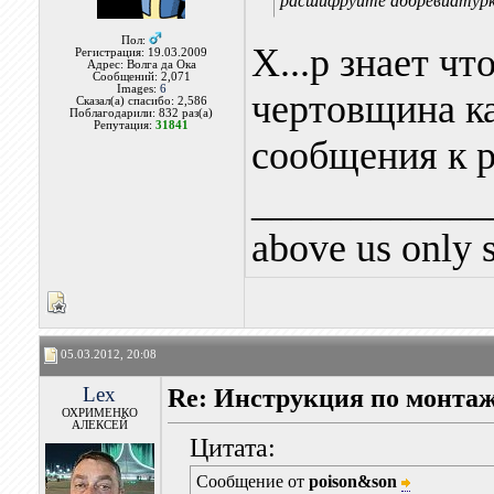
расшифруйте аббревиатурк
Пол:
Х...р знает чт
Регистрация: 19.03.2009
Адрес: Волга да Ока
Сообщений: 2,071
Images:
6
чертовщина ка
Сказал(а) спасибо: 2,586
Поблагодарили: 832 раз(а)
Репутация:
31841
сообщения к р
____________
above us only 
05.03.2012, 20:08
Lex
Re: Инструкция по монт
ОХРИМЕНКО
АЛЕКСЕЙ
Цитата:
Сообщение от
poison&son