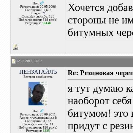
Хочется добав
Пол:
Регистрация: 20.05.2006
Сообщений: 1,602
Images:
21
стороны не им
Сказал(а) спасибо: 125
Поблагодарили: 318 раз(а)
Репутация:
35438
битумных чер
12.05.2012, 14:07
ПЕНЗАТАЙЛЪ
Re: Резиновая чере
Ветеран сообщества
я тут думаю к
наоборот себя
битумом! это в
Пол:
Регистрация: 28.09.2011
Адрес: www.пензатайл.рф
Сообщений: 3,183
придут с рези
Сказал(а) спасибо: 11
Поблагодарили: 128 раз(а)
Репутация:
6225