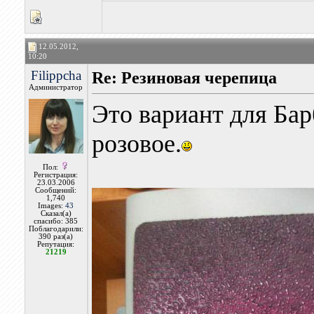
12.05.2012,
10:20
Filippcha
Re: Резиновая черепица
Администратор
Это вариант для Бар
розовое.
Пол:
Регистрация:
23.03.2006
Сообщений:
1,740
Images:
43
Сказал(а)
спасибо: 385
Поблагодарили:
390 раз(а)
Репутация:
21219