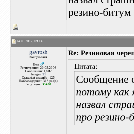
резино-битум
14.05.2012, 09:14
gavrosh
Re: Резиновая чере
Консультант
Цитата:
Пол:
Регистрация: 20.05.2006
Сообщений: 1,602
Images:
21
Сообщение 
Сказал(а) спасибо: 125
Поблагодарили: 318 раз(а)
Репутация:
35438
потому как 
назвал стра
про резино-