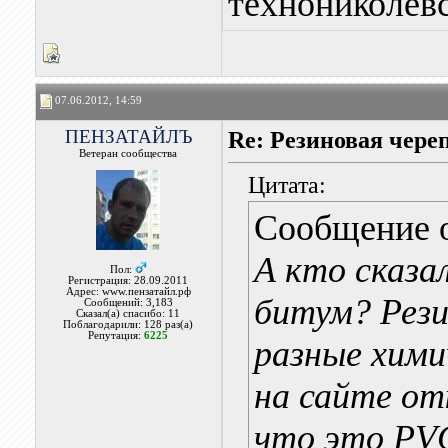
технониколев
07.06.2012, 14:59
ПЕНЗАТАЙЛЪ
Re: Резиновая чере
Ветеран сообщества
Цитата:
Сообщение 
А кто сказа
Пол:
Регистрация: 28.09.2011
Адрес: www.пензатайл.рф
битум? Рези
Сообщений: 3,183
Сказал(а) спасибо: 11
Поблагодарили: 128 раз(а)
Репутация:
6225
разные хими
на сайте о
что это PVC