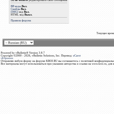
Вы
не можете
редактировать свои сообщения
BB коды
Вкл.
Смайлы
Вкл.
[IMG]
код
Вкл.
HTML код
Выкл.
Правила форума
Текущее врем
Powered by vBulletin® Version 3.8.7
Copyright ©2000 - 2026, vBulletin Solutions, Inc. Перевод:
zCarot
vB.Sponsors
Отправляя любую форму на форуме KROI.RU вы соглашаетесь с политикой конфиденциальн
Все материалы могут использоваться при указании авторства и ссылки на www.kroi.ru, для 