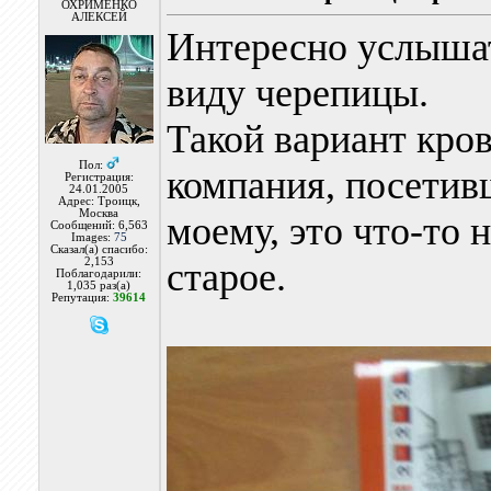
ОХРИМЕНКО
АЛЕКСЕЙ
Интересно услышат
виду черепицы.
Такой вариант кров
Пол:
компания, посетив
Регистрация:
24.01.2005
Адрес: Троицк,
Москва
моему, это что-то 
Сообщений: 6,563
Images:
75
Сказал(а) спасибо:
2,153
старое.
Поблагодарили:
1,035 раз(а)
Репутация:
39614