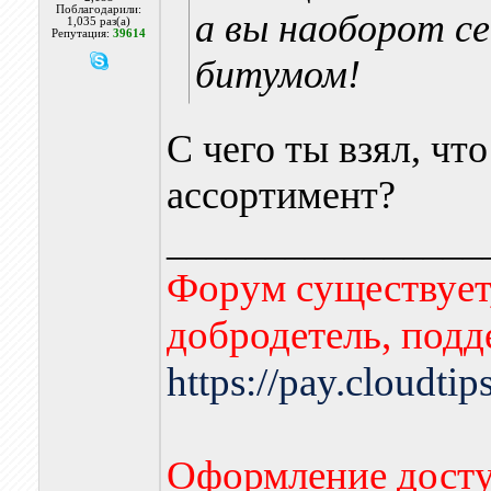
Поблагодарили:
а вы наоборот се
1,035 раз(а)
Репутация:
39614
битумом!
С чего ты взял, чт
ассортимент?
________________
Форум существует,
добродетель, подд
https://pay.cloudti
Оформление досту