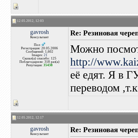
12.05.2012, 12:03
gavrosh
Re: Резиновая чере
Консультант
Можно посмот
Пол:
Регистрация: 20.05.2006
Сообщений: 1,602
Images:
21
http://www.kai
Сказал(а) спасибо: 125
Поблагодарили: 318 раз(а)
Репутация:
35438
её едят. Я в 
переводом ,т.к
12.05.2012, 12:17
gavrosh
Re: Резиновая чере
Консультант