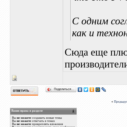
C одним сог
как и техно
Сюда еще плю
производители 
Поделиться…
«
Предыду
Ваши права в разделе
Вы
не можете
создавать новые темы
Вы
не можете
отвечать в темах
Вы
не можете
прикреплять вложения