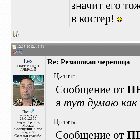
значит его то
в костер!
12.05.2012, 16:51
Lex
Re: Резиновая черепица
ОХРИМЕНКО
АЛЕКСЕЙ
Цитата:
Сообщение от
П
я тут думаю как 
Пол:
Регистрация:
24.01.2005
Цитата:
Адрес: Троицк,
Москва
Сообщений: 6,563
Сообщение от
П
Images:
75
Сказал(а) спасибо:
2,153