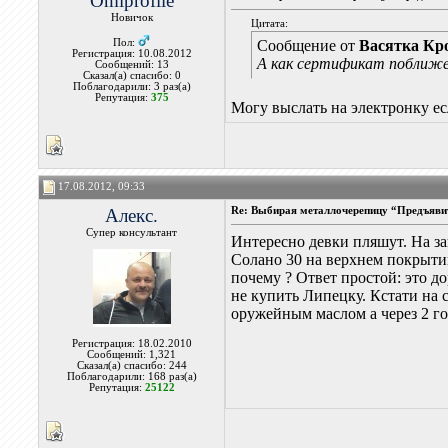
Omiprofile
Новичок
Цитата:
Пол:
Сообщение от
Васятка Кр
Регистрация: 10.08.2012
А как сертификат поближе 
Сообщений: 13
Сказал(а) спасибо: 0
Поблагодарили: 3 раз(а)
Репутация:
375
Могу выслать на электронку е
17.08.2012, 09:33
Алекс.
Re: Выбирая металлочерепицу “Предъявит
Супер консультант
Интересно девки пляшут. На за
Солано 30 на верхнем покрыти
почему ? Ответ простой: это 
не купить Липецку. Кстати на 
оружейным маслом а через 2 го
Регистрация: 18.02.2010
Сообщений: 1,321
Сказал(а) спасибо: 244
Поблагодарили: 168 раз(а)
Репутация:
25122