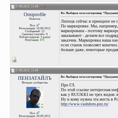
17.08.2012, 11:08
Omiprofile
Re: Выбирая металлочерепицу “Предъявит
Новичок
Липецк сейчас в принципе не п
По маркировке. Мы, например, 
Пол:
Регистрация: 10.08.2012
маркирована - поэтому маркиро
Сообщений: 13
Сказал(а) спасибо: 0
заказывают - делаем все подря
Поблагодарили: 3 раз(а)
заказчик. Маркировка наша нан
Репутация:
375
если станок позволяет конечно.
больше даже, некоторые продав
17.08.2012, 11:09
ПЕНЗАТАЙЛЪ
Re: Выбирая металлочерепицу “Предъявит
Ветеран сообщества
Про ГЛ.
По этой ссылке интересная инф
как у RUUKKI он трех видов: 
Ну и кому нужна эта жесть в 
http://www.vashdom-pnz.ru/
Пол:
Регистрация: 28.09.2011