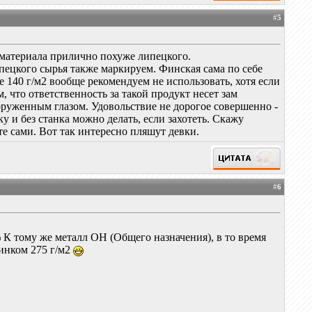
#
5
о материала прилично похуже липецкого.
пецкого сырья также маркируем. Финская сама по себе
140 г/м2 вообще рекомендуем не использовать, хотя если
, что ответственность за такой продукт несет зам
оруженным глазом. Удовольствие не дорогое совершенно -
у и без станка можно делать, если захотеть. Скажу
те сами. Вот так интересно пляшут девки.
#
6
К тому же металл ОН (Общего назначения), в то время
инком 275 г/м2