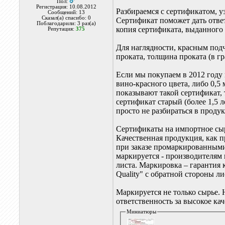
Пол:
Регистрация: 10.08.2012
Разбираемся с сертификатом, у
Сообщений: 13
Сказал(а) спасибо: 0
Сертификат поможет дать отве
Поблагодарили: 3 раз(а)
копия сертификата, выданног
Репутация:
375
Для наглядности, красным под
проката, толщина проката (в г
Если мы покупаем в 2012 году
вино-красного цвета, либо 0,5
показывают такой сертификат, 
сертификат старый (более 1,5 
просто не разбираться в проду
Сертификаты на импортное сыр
Качественная продукция, как 
при заказе промаркированными 
маркируется - производителям
листа. Маркировка – гарантия 
Quality" с обратной стороны ли
Маркируется не только сырье
ответственность за высокое ка
Миниатюры