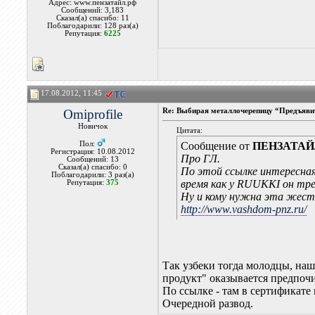
Адрес: www.пензатайл.рф
Сообщений: 3,183
Сказал(а) спасибо: 11
Поблагодарили: 128 раз(а)
Репутация:
6225
17.08.2012, 11:45
Omiprofile
Re: Выбирая металлочерепицу “Предъявит
Новичок
Цитата:
Пол:
Сообщение от
ПЕНЗАТА
Регистрация: 10.08.2012
Про ГЛ.
Сообщений: 13
Сказал(а) спасибо: 0
По этой ссылке интересная 
Поблагодарили: 3 раз(а)
время как у RUUKKI он тре
Репутация:
375
Ну и кому нужна эта жест
http://www.vashdom-pnz.ru/
Так узбеки тогда молодцы, наш
продукт" оказывается предпочи
По ссылке - там в сертификате
Очередной развод.