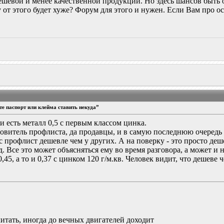
шевой и менее качественной продукции. Но здесь шансов быть 
у от этого будет хуже? Форум для этого и нужен. Если Вам про 
е паспорт или клейма ставить некуда”
и есть металл 0,5 с первым классом цинка.
овитель профлиста, да продавцы, и в самую последнюю очередь 
ас профлист дешевле чем у других. А на поверку - это просто де
д. Все это может объясняться ему во время разговора, а может и 
0,45, а то и 0,37 с цинком 120 г/м.кв. Человек видит, что дешеве 
итать, иногда до вечных двигателей доходит