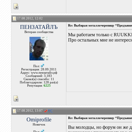
17.08.2012, 12:02
ПЕНЗАТАЙЛЪ
Re: Выбирая металлочерепицу “Предъявит
Ветеран сообщества
Мы работаем только с RUUKKI 
Про остальных мне не интерес
Пол:
Регистрация: 28.09.2011
Адрес: www.пензатайл.рф
Сообщений: 3,183
Сказал(а) спасибо: 11
Поблагодарили: 128 раз(а)
Репутация:
6225
17.08.2012, 13:07
Omiprofile
Re: Выбирая металлочерепицу “Предъявит
Новичок
Вы молодцы, но форум он же д
Пол: