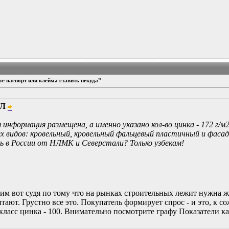
е паспорт или клейма ставить некуда”
ЙЛ
информация размещена, а именно указано кол-во цинка - 172 г/м
х видов: кровельный, кровельный фальцевый пластичный и фасад
ь в России от НЛМК и Северстали? Только узбекам!
им вот судя по тому что на рынках строительных лежит нужна ж
тают. Грустно все это. Покупатель формирует спрос - и это, к 
 класс цинка - 100. Внимательно посмотрите графу Показатели к