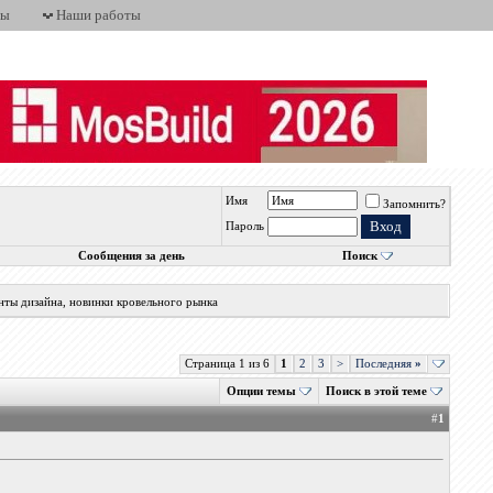
ты
Наши работы
Имя
Запомнить?
Пароль
Сообщения за день
Поиск
нты дизайна, новинки кровельного рынка
Страница 1 из 6
1
2
3
>
Последняя
»
Опции темы
Поиск в этой теме
#
1