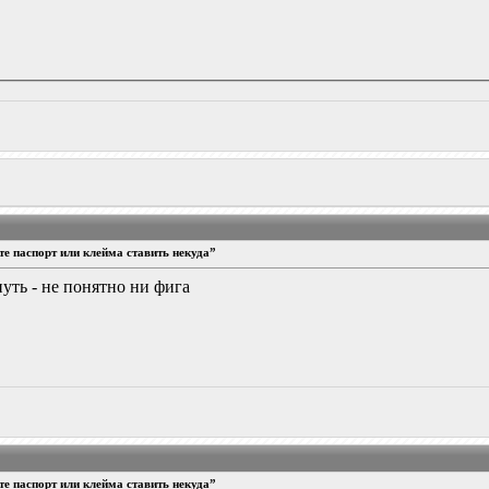
е паспорт или клейма ставить некуда”
уть - не понятно ни фига
е паспорт или клейма ставить некуда”