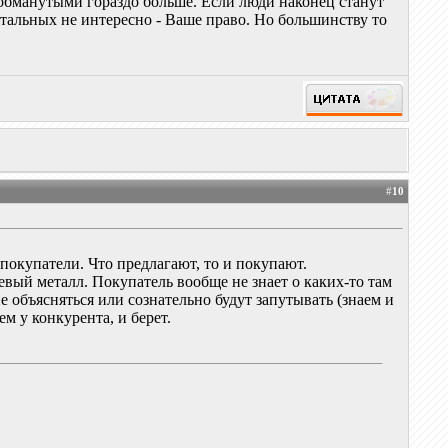
обманутыми гораздо больше. Если люди наконец станут
остальных не интересно - Ваше право. Но большинству то
#
10
покупатели. Что предлагают, то и покупают.
шевый металл. Покупатель вообще не знает о каких-то там
не объясняться или сознательно будут запутывать (знаем и
чем у конкурента, и берет.