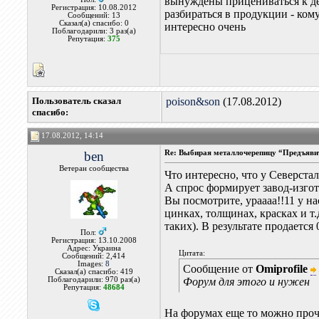
вынуждены прицениваться к де
Регистрация: 10.08.2012
разбираться в продукции - ком
Сообщений: 13
Сказал(а) спасибо: 0
интересно очень
Поблагодарили: 3 раз(а)
Репутация:
375
Пользователь сказал
poison&son
(17.08.2012)
cпасибо:
17.08.2012, 14:14
ben
Re: Выбирая металлочерепицу “Предъявит
Ветеран сообщества
Что интересно, что у Северстал
А спрос формирует завод-изгот
Вы посмотрите, ураааа!!11 у н
цинках, толщинах, красках и т.
таких). В результате продается 
Пол:
Регистрация: 13.10.2008
Адрес: Украина
Цитата:
Сообщений: 2,414
Images:
8
Сообщение от
Omiprofile
Сказал(а) спасибо: 419
Поблагодарили: 970 раз(а)
Форум для этого и нужен
Репутация:
48684
На форумах еще то можно проч