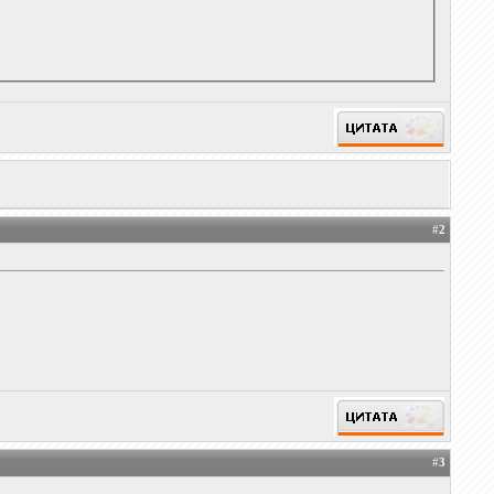
#
2
#
3