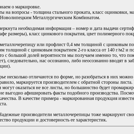
знаем о маркировке.
ты на вопросы - толщина стального проката, класс оцинковки, 
о Новолипецким Металлургическим Комбинатом.
черкнута необходимая информация – номер и дата выдачи сертиф
рафе размеры), класс цинкового покрытия, цвет полимерного пок
 металлочерепицу или профлист 0,4 мм толщиной с цинковым п
 мм толщиной с цинковым покрытием 2-го класса от 140 г/м2 и 
то с большой долей вероятности мы получаем именно то, что по
лет), следовательно, нас осознанно, либо неосознанно вводят в 
кции).
ье несколько отличаются по форме, но разобраться в них можно
правило, маркируется производителем с обратной стороны листа
могут оказаться не все листы, но большинство будет промаркир
 не выгодно афишировать факты подобного производства. Посмо
качества. В качестве примера - маркированная продукция извест
ста.
. Надежные производители металлочерепицы тоже маркируют св
чество продукции и достоверность ее характеристик.