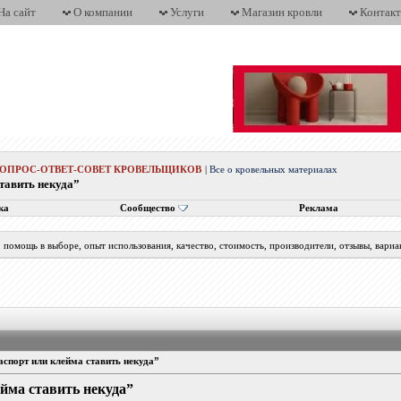
На сайт
О компании
Услуги
Магазин кровли
Контак
ВОПРОС-ОТВЕТ-СОВЕТ КРОВЕЛЬЩИКОВ
|
Все о кровельных материалах
тавить некуда”
ка
Сообщество
Реклама
помощь в выборе, опыт использования, качество, стоимость, производители, отзывы, вариа
спорт или клейма ставить некуда”
йма ставить некуда”