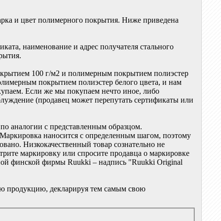
марка и цвет полимерного покрытия. Ниже приведена
иката, наименование и адрес получателя стального
рытия.
окрытием 100 г/м2 и полимерным покрытием полиэстер
полимерным покрытием полиэстер белого цвета, и нам
купаем. Если же мы покупаем нечто иное, либо
заблуждение (продавец может перепутать сертификаты или
 по аналогии с представленным образцом.
. Маркировка наносится с определенным шагом, поэтому
овано. Низкокачественный товар сознательно не
трите маркировку или спросите продавца о маркировке
ной финской фирмы Ruukki – надпись "Ruukki Original
ою продукцию, декларируя тем самым свою