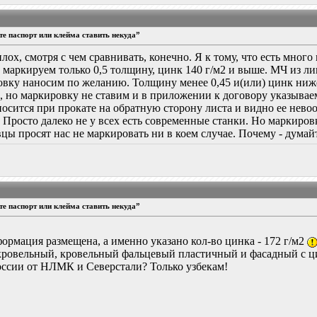
е паспорт или клейма ставить некуда”
лох, смотря с чем сравнивать, конечно. Я к тому, что есть мног
маркируем только 0,5 толщину, цинк 140 г/м2 и выше. МЧ из ли
вку наносим по желанию. Толщину менее 0,45 и(или) цинк ниже 
д, но маркировку не ставим и в приложении к договору указываем
осится при прокате на обратную сторону листа и видно ее нево
 Просто далеко не у всех есть современные станки. Но маркировк
цы просят нас не маркировать ни в коем случае. Почему - думай
е паспорт или клейма ставить некуда”
ормация размещена, а именно указано кол-во цинка - 172 г/м2
кровельный, кровельный фальцевый пластичный и фасадный с ц
России от НЛМК и Северстали? Только узбекам!