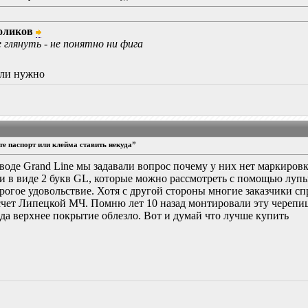
оликов
глянуть - не понятно ни фига
сли нужно
е паспорт или клейма ставить некуда”
воде Grand Line мы задавали вопрос почему у них нет маркиров
и в виде 2 букв GL, которые можно рассмотреть с помощью лупы
дорогое удовольствие. Хотя с другой стороны многие заказчики
счет Липецкой МЧ. Помню лет 10 назад монтировали эту черепиц
да верхнее покрытие облезло. Вот и думай что лучше купить