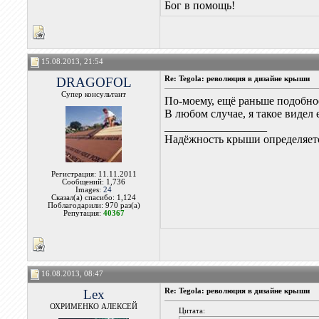
Бог в помощь!
15.08.2013, 21:54
DRAGOFOL
Re: Tegola: революция в дизайне крыши
Супер консультант
По-моему, ещё раньше подобное
В любом случае, я такое видел 
__________________
Надёжность крыши определяетс
Регистрация: 11.11.2011
Сообщений: 1,736
Images:
24
Сказал(а) спасибо: 1,124
Поблагодарили: 970 раз(а)
Репутация:
40367
16.08.2013, 08:47
Lex
Re: Tegola: революция в дизайне крыши
ОХРИМЕНКО АЛЕКСЕЙ
Цитата: