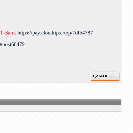
 Т-Банк
https://pay.cloudtips.ru/p/7dfb4787
9#post68479