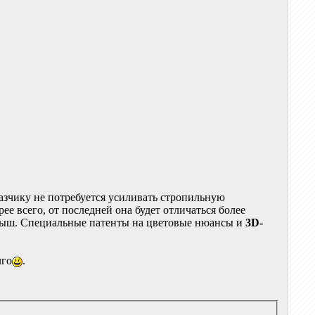
казчику не потребуется усиливать стропильную
е всего, от последней она будет отличаться более
рыш. Специальные патенты на цветовые нюансы и
3D-
лго
.