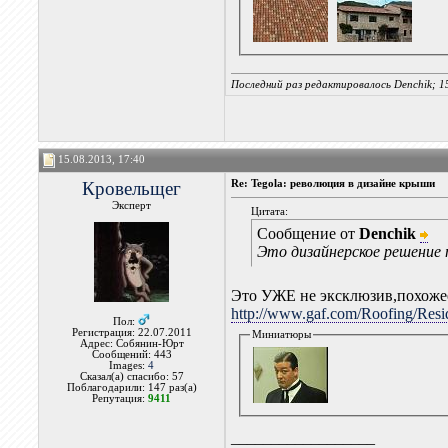
Последний раз редактировалось Denchik; 1
15.08.2013, 17:40
Кровельщег
Re: Tegola: революция в дизайне крыши
Эксперт
Цитата:
Сообщение от
Denchik
Это дизайнерское решение 
Это УЖЕ не эксклюзив,похожее
http://www.gaf.com/Roofing/Resid
Пол:
Регистрация: 22.07.2011
Миниатюры
Адрес: Собянин-Юрт
Сообщений: 443
Images:
4
Сказал(а) спасибо: 57
Поблагодарили: 147 раз(а)
Репутация:
9411
__________________