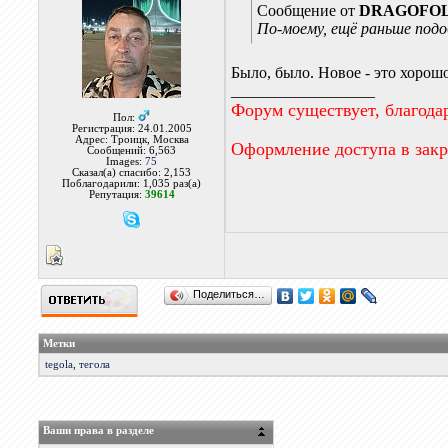
Сообщение от
DRAGOFO
По-моему, ещё раньше подо
Было, было. Новое - это хорошо
__________________
Форум существует, благода
Пол:
Регистрация: 24.01.2005
Адрес: Троицк, Москва
Оформление доступа в зак
Сообщений: 6,563
Images:
75
Сказал(а) спасибо: 2,153
Поблагодарили: 1,035 раз(а)
Репутация:
39614
Поделиться…
Метки
tegola
,
тегола
Ваши права в разделе