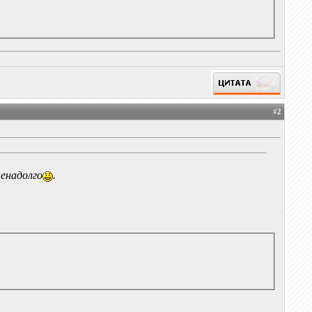
#
2
ненадолго
.