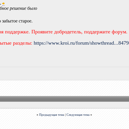
L
бное решение было
 забытое старое.
ря поддержке. Проявите добродетель, поддержите форум.
рытые разделы:
https://www.kroi.ru/forum/showthread...847
«
Предыдущая тема
|
Следующая тема
»