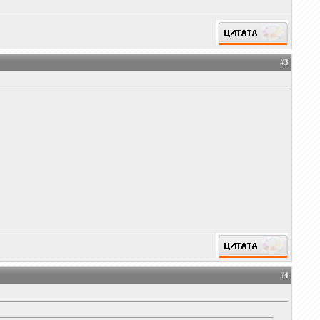
#
3
#
4