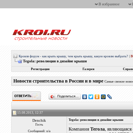
В избранное
Кровля форум - как крыть крышу, чем крыть крышу, какую кровлю выбрать?
|
Tegola: революция в дизайне крыши
Регистрация
Галерея
Справ
Новости строительства в России и в мире
Самые свежие новос
Поделиться…
15.08.2013, 12:37
Denchik
Tegola: революция в дизайне крыши
Гость
Компания
Тегола
, являющаяся
Сообщений: n/a