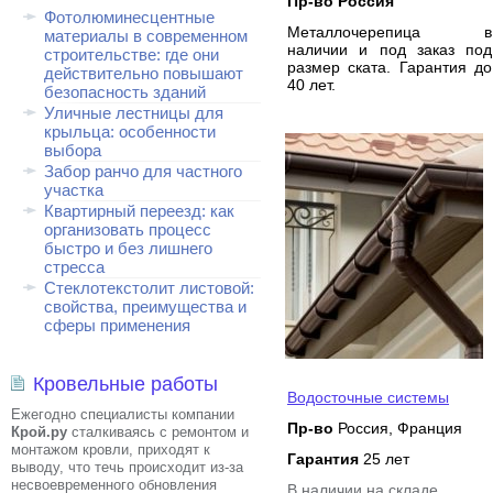
Пр-во Россия
Фотолюминесцентные
Металлочерепица в
материалы в современном
наличии и под заказ под
строительстве: где они
размер ската. Гарантия до
действительно повышают
40 лет.
безопасность зданий
Уличные лестницы для
крыльца: особенности
выбора
Забор ранчо для частного
участка
Квартирный переезд: как
организовать процесс
быстро и без лишнего
стресса
Стеклотекстолит листовой:
свойства, преимущества и
сферы применения
Кровельные работы
Водосточные системы
Ежегодно специалисты компании
Пр-во
Россия, Франция
Крой.ру
сталкиваясь с ремонтом и
монтажом кровли, приходят к
Гарантия
25 лет
выводу, что течь происходит из-за
несвоевременного обновления
В наличии на складе