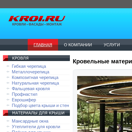
ГЛАВНАЯ
О КОМПАНИИ
УСЛУГИ
Кровельные матери
Гибкая черепица
Металлочерепица
Композитная черепица
Натуральная черепица
Фальцевая кровля
Профнастил
Еврошифер
Подбор цвета крыши и стен
Мансардные окна
Утеплители для кровли