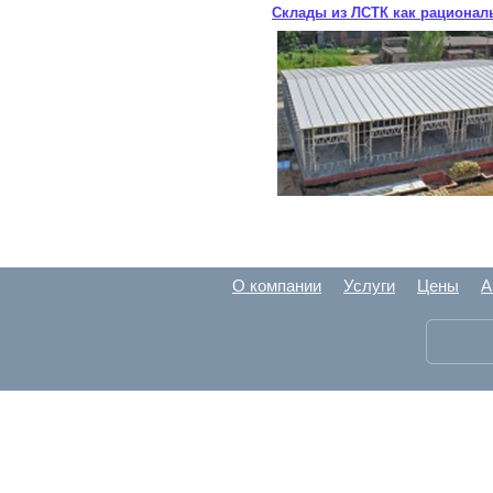
Склады из ЛСТК как рационал
О компании
Услуги
Цены
А