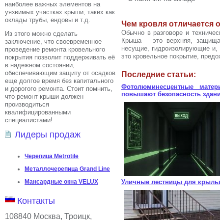
наиболее важных элементов на
уязвимых участках крыши, таких как
оклады трубы, ендовы и т.д.
Чем кровля отличается 
Обычно в разговоре и техниче
Из этого можно сделать
Крыша – это верхняя, защища
заключение, что своевременное
несущие, гидроизолирующие и,
проведение ремонта кровельного
это кровельное покрытие, пред
покрытия позволит поддерживать её
в надежном состоянии,
обеспечивающим защиту от осадков
Последние статьи:
еще долгое время без капитального
Фотолюминесцентные матер
и дорогого ремонта. Стоит помнить,
повышают безопасность здан
что ремонт крыши должен
производиться
квалифицированными
специалистами!
Лидеры продаж
Черепица Metrotile
Металлочерепица Grand Line
Мансардные окна VELUX
Уличные лестницы для крыль
Контакты
108840 Москва, Троицк,