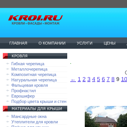
ГЛАВНАЯ
О КОМПАНИИ
УСЛУГИ
ЦЕНЫ
.
Гибкая черепица
Металлочерепица
Композитная черепица
←
1
2
3
4
5
6
7
8
9
1
Натуральная черепица
Фальцевая кровля
Профнастил
Еврошифер
Подбор цвета крыши и стен
Мансардные окна
Утеплители для кровли