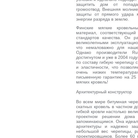
защитить дом от попада
громоотвод. Внешняя молние
защиты от прямого удара 
энергии разряда в землю.
Финские мягкие кровельн
материал, соответствующий
стандартов качества. Он р
великолепными эксплуатацио
что немаловажно для нашег
Однако производители Ru
достигнутом и уже в 2004 год
по составу гибкую черепицу 
и эластичности, что позвол
очень низких температур
письменную гарантию на 25 
мягких кровель!
Архитектурный конструктор
Во всем мире битумная чер
скатных кровель в частном д
гибкой кровли настолько вел
проектном решении дома 
запоминающимся. Она идеальн
архитектуры и надежно за
небольшой вес черепицы, р
проектировщиков. Более 60 