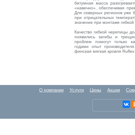
битумная масса разогревает
«навечно», обеспечивая пре
Для северных регионов уже б
при отрицательных температ
значение при монтаже гибкой
Качество гибкой черепицы до
появились загибы и трещин
проблем помогут только к
годами опыт производителя.
финская мягкая кровля Ruflex
О компании
Услуги
Цены
Акции
Сов