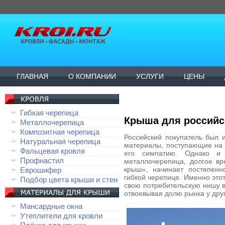
ГЛАВНАЯ
О КОМПАНИИ
УСЛУГИ
ЦЕНЫ
Гибкая черепица
Крыша для российс
Металлочерепица
Композитная черепица
Российский покупатель был и
Натуральная черепица
материалы, поступающие на 
Фальцевая кровля
его симпатию. Однако и
Профнастил
металлочерепица, долгое вр
крыш», начинает постепенн
Еврошифер
гибкой черепице. Именно это
Подбор цвета крыши и стен
свою потребительскую нишу в
отвоевывая долю рынка у дру
Мансардные окна
Утеплители для кровли