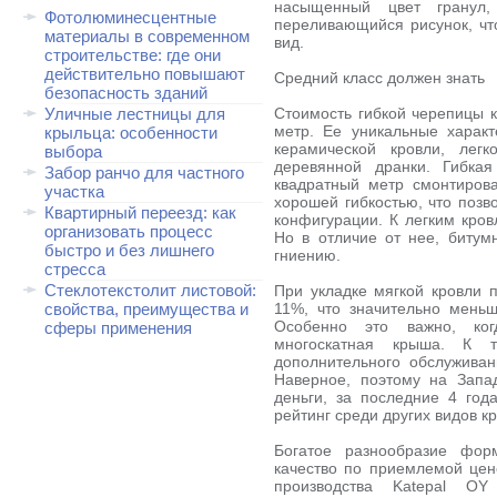
насыщенный цвет гранул
Фотолюминесцентные
переливающийся рисунок, ч
материалы в современном
вид.
строительстве: где они
действительно повышают
Средний класс должен знать
безопасность зданий
Уличные лестницы для
Стоимость гибкой черепицы к
метр. Ее уникальные харак
крыльца: особенности
керамической кровли, легк
выбора
деревянной дранки. Гибкая
Забор ранчо для частного
квадратный метр смонтирова
участка
хорошей гибкостью, что позв
Квартирный переезд: как
конфигурации. К легким кров
организовать процесс
Но в отличие от нее, битум
быстро и без лишнего
гниению.
стресса
Стеклотекстолит листовой:
При укладке мягкой кровли п
свойства, преимущества и
11%, что значительно мень
Особенно это важно, ког
сферы применения
многоскатная крыша. К 
дополнительного обслуживан
Наверное, поэтому на Запа
деньги, за последние 4 год
рейтинг среди других видов к
Богатое разнообразие фо
качество по приемлемой цен
производства Katepal O