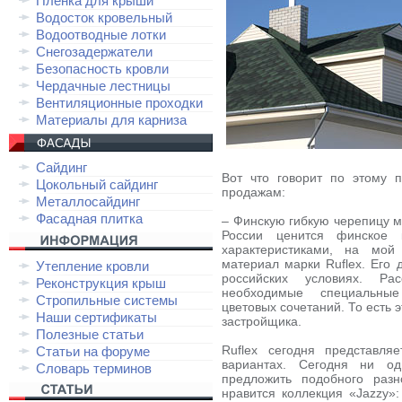
Плёнка для крыши
Водосток кровельный
Водоотводные лотки
Снегозадержатели
Безопасность кровли
Чердачные лестницы
Вентиляционные проходки
Материалы для карниза
Сайдинг
Вот что говорит по этому 
Цокольный сайдинг
продажам:
Металлосайдинг
Фасадная плитка
– Финскую гибкую черепицу м
России ценится финское к
характеристиками, на мой
материал марки Ruflex. Его 
Утепление кровли
российских условиях. Ра
Реконструкция крыш
необходимые специальны
Стропильные системы
цветовых сочетаний. То есть 
Наши сертификаты
застройщика.
Полезные статьи
Ruflex сегодня представл
Статьи на форуме
вариантах. Сегодня ни о
Словарь терминов
предложить подобного раз
нравится коллекция «Jazzy»