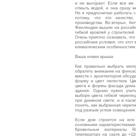
и не выгорает. Если все же 
отмыть водой, и она сразу ж
Но я предпочитаю работать с
потому, что это качество
производства. Во-вторых, би
Финляндии вышли на российск
гибкой кровлей у строителей
Очень приятно сознавать, что
российские условия, что этот
климатическим особенностям
Ваша новая крыша
Как правильно выбрать мягк
обратить внимание на финско
вместе с архитектором обсуд
форму и цвет лепестков. Цв
цвета и формы фасада дома 
здания. Однако нужно учи
выборе цвета гибкой черепиц
при дневном свете, и в пасм
понять, как выбранная черепи
под разным углом освещения
Если дом строится на юге
основными характеристиками 
Кровельные материалы R
температуру на скате до +11