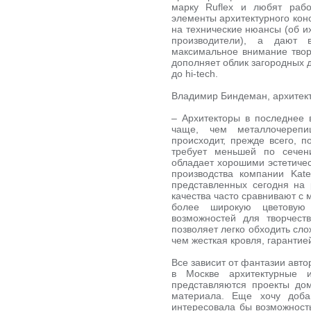
марку Ruflex и любят рабо
элементы архитектурного конс
на технические нюансы (об и
производители), а дают в
максимальное внимание творч
дополняет облик загородных д
до hi-tech.
Владимир Биндеман, архитект
– Архитекторы в последнее
чаще, чем металлочерепи
происходит, прежде всего, п
требует меньшей по сечен
обладает хорошими эстетичес
производства компании Kat
представленных сегодня на 
качества часто сравнивают с м
более широкую цветовую 
возможностей для творчеств
позволяет легко обходить сл
чем жесткая кровля, гарантие
Все зависит от фантазии авт
в Москве архитектурные и
представляются проекты дом
материала. Еще хочу доба
интересовала бы возможность