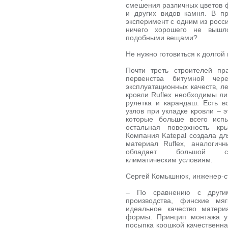
смешения различных цветов ф
и других видов камня. В 
эксперимент с одним из росс
ничего хорошего не вышло
подобными вещами?
Не нужно готовиться к долгой
Почти треть строителей пр
первенства битумной чер
эксплуатационных качеств, л
кровли Ruflex необходимы ли
рулетка и карандаш. Есть в
узлов при укладке кровли – 
которые больше всего исп
остальная поверхность кр
Компания Katepal создала д
материал Ruflex, аналогич
обладает большой соп
климатическим условиям.
Сергей Комышнюк, инженер-с
– По сравнению с другим
производства, финские мя
идеальное качество матери
формы. Принцип монтажа у 
посыпка крошкой качественна