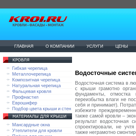
ГЛАВНАЯ
О КОМПАНИИ
УСЛУГИ
ЦЕНЫ
Гибкая черепица
Водосточные систе
Металлочерепица
Композитная черепица
Водосточная система в лю
Натуральная черепица
с крыши грамотно орган
Фальцевая кровля
фундаменты, отмостка
Профнастил
переизбытка влаги не пос
Еврошифер
себя и принимает). Потра
Подбор цвета крыши и стен
избежите преждевременн
также самой кровли – эко
результат водосточная с
Мансардные окна
спроектировали, не учтя
Утеплители для кровли
также неграмотно смонтир