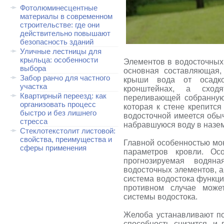
Фотолюминесцентные
материалы в современном
строительстве: где они
действительно повышают
безопасность зданий
Уличные лестницы для
крыльца: особенности
Элементов в водосточных
выбора
основная составляющая,
Забор ранчо для частного
крыши вода от осадко
участка
кронштейнах, а сход
Квартирный переезд: как
переливающей собранную
организовать процесс
которая к стене крепитс
быстро и без лишнего
водосточной имеется обы
стресса
набравшуюся воду в назем
Стеклотекстолит листовой:
свойства, преимущества и
Главной особенностью мон
сферы применения
параметров кровли. Ос
прогнозируемая водяна
водосточных элементов, а
система водостока функци
противном случае может
системы водостока.
Желоба устанавливают по
способность снизится, и 