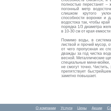
полностью перестанет – 
погонный метр водосточ
слишком крутого укло
способности воронки и 
водостока так, чтобы кра
порядка 1/3 диаметра жел
в 10-30 см от края емкости
Помимо воды, в система
листвой и прочий мусор, о
от чего пропускная их сп
дважды за год чистка вод
весной. Металлические щет
специальные мини-мойки, 
не смогут точно. Чистить,
препятствует быстрейше
заметно повышает.
О компании
Услуги
Цены
Акции
Со