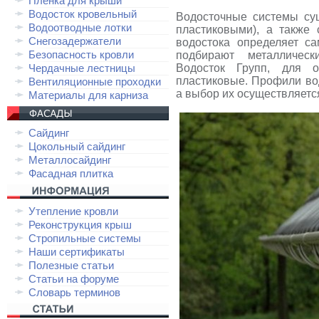
Плёнка для крыши
Водосток кровельный
Водосточные системы су
Водоотводные лотки
пластиковыми), а также
Снегозадержатели
водостока определяет са
Безопасность кровли
подбирают металличес
Чердачные лестницы
Водосток Групп, для 
пластиковые. Профили вод
Вентиляционные проходки
а выбор их осуществляетс
Материалы для карниза
Сайдинг
Цокольный сайдинг
Металлосайдинг
Фасадная плитка
Утепление кровли
Реконструкция крыш
Стропильные системы
Наши сертификаты
Полезные статьи
Статьи на форуме
Словарь терминов