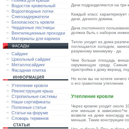
Плёнка для крыши
Дачи подразделяются на три к
Водосток кровельный
Водоотводные лотки
Каждый класс характеризует 
Снегозадержатели
дачи, дачного домика.
Безопасность кровли
Чердачные лестницы
Дача постоянного пользования
должна быть с набором инже
Вентиляционные проходки
Материалы для карниза
Тепло уходит из дома различн
поглощается холодом, занесе
разумному минимуму - да.
Сайдинг
Цокольный сайдинг
Чем больше площадь внешн
Металлосайдинг
окружающую среду. Самым 
пристройка к дому веранд, п
Фасадная плитка
Но если вы не хотите ничего
о его грамотном утеплении.
Утепление кровли
Реконструкция крыш
Утепление кровли
Стропильные системы
Наши сертификаты
Через кровлю уходит около 1
Полезные статьи
или меньше в зависимос*ти
Статьи на форуме
возвели на доме мансарду ил
Словарь терминов
меньше. Такие конструкции с