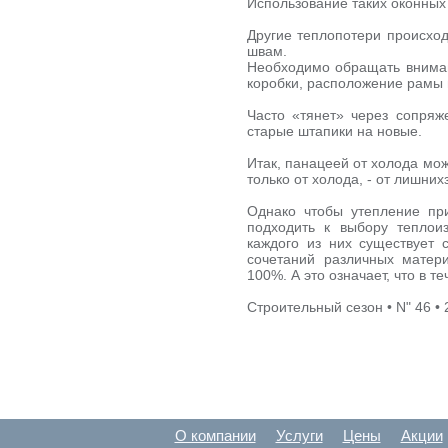
Использование таких оконных 
Другие теплопотери происход
швам.
Необходимо обращать вниман
коробки, расположение рамы 
Часто «тянет» через сопряж
старые штапики на новые.
Итак, панацеей от холода мож
только от холода, - от лишних
Однако чтобы утепление пр
подходить к выбору теплои
каждого из них существует 
сочетаний различных матери
100%. А это означает, что в т
Строительный сезон • N" 46 •
О компании
Услуги
Цены
Акции