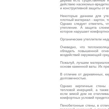
дерева есть существенные н
действию насекомых-вредител
и конструктивной защиты от вл
Некоторые дачники для уте
плотный материал - картон, т
Однако следует отметить, ч
утепление. А защита слоем
которое нарушает комфортно
Органические утеплители нед
Очевидно, что теплоизоля
обладать повышенной огне
воздействий окружающей сре
Пожалуй, лучшим материалом 
основе каменной ваты. Их пре
В отличие от деревянных, к
долговечностью.
Однако кирпичные стены о
тепловой инерцией, а также
если зимой дом не отапливал
комфортных условий придется
Пенобетонные стены, в отли