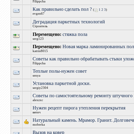
Filippcha
Как правильно сделать пол ?
(
1
2
3
)
evgen67
Деградация паркетных технологий
Строитель
Перемещено:
стяжка пола
serg123
Перемещено:
Новая марка ламинированных пол
katrin8015
Советы как правильно обрабатывать стыки уло
Filippcha
Теплые полы-нужен совет
senya
Установка паркетной доски.
sergiy2304
Советы по самостоятельному ремонту штучного 
alexzxc
Нужен рецепт пирога утепления перекрытия
вятич
Натуральный камень. Мрамор. Гранит. Долговеч
moberka
Вызов на ковер