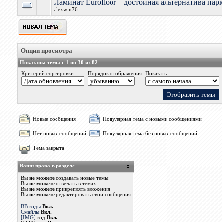
Ламинат Eurofloor – достойная альтернатива парк
alexwin76
Опции просмотра
Показаны темы с 1 по 30 из 82
Критерий сортировки
Порядок отображения
Показать
Новые сообщения
Популярная тема с новыми сообщениями
Нет новых сообщений
Популярная тема без новых сообщений
Тема закрыта
Ваши права в разделе
Вы
не можете
создавать новые темы
Вы
не можете
отвечать в темах
Вы
не можете
прикреплять вложения
Вы
не можете
редактировать свои сообщения
BB коды
Вкл.
Смайлы
Вкл.
[IMG]
код
Вкл.