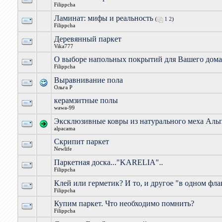
Filippcha
Ламинат: мифы и реальность
(
1
2
)
Filippcha
Деревянный паркет
Vika777
О выборе напольных покрытий для Вашего дома
Filippcha
Выравнивание пола
Ольга Р
керамзитные полы
wawa-99
Эксклюзивные ковры из натурального меха Аль
alpacama
Скрипит паркет
Newlife
Паркетная доска..."KARELIA"..
Filippcha
Клей или герметик? И то, и другое "в одном фла
Filippcha
Купим паркет. Что необходимо помнить?
Filippcha