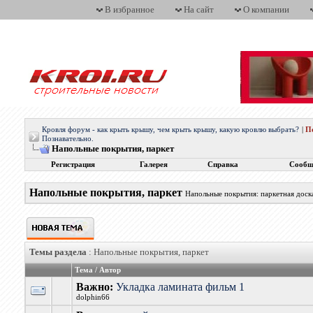
В избранное
На сайт
О компании
Кровля форум - как крыть крышу, чем крыть крышу, какую кровлю выбрать?
|
П
Познавательно.
Напольные покрытия, паркет
Регистрация
Галерея
Справка
Сообщ
Напольные покрытия, паркет
Напольные покрытия: паркетная доска,
Темы раздела
: Напольные покрытия, паркет
Тема
/
Автор
Важно:
Укладка ламината фильм 1
dolphin66