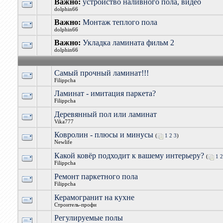
Важно:
устройство наливного пола, видео
dolphin66
Важно:
Монтаж теплого пола
dolphin66
Важно:
Укладка ламината фильм 2
dolphin66
Самый прочный ламинат!!!
Filippcha
Ламинат - имитация паркета?
Filippcha
Деревянный пол или ламинат
Vika777
Ковролин - плюсы и минусы
(
1
2
3
)
Newlife
Какой ковёр подходит к вашему интерьеру?
(
1
2
Filippcha
Ремонт паркетного пола
Filippcha
Керамогранит на кухне
Строитель-профи
Регулируемые полы