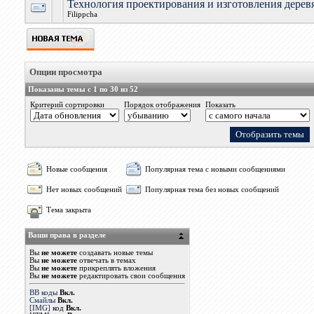
Технология проектирования и изготовления дерев
Filippcha
Опции просмотра
Показаны темы с 1 по 30 из 52
Критерий сортировки
Порядок отображения
Показать
Новые сообщения
Популярная тема с новыми сообщениями
Нет новых сообщений
Популярная тема без новых сообщений
Тема закрыта
Ваши права в разделе
Вы
не можете
создавать новые темы
Вы
не можете
отвечать в темах
Вы
не можете
прикреплять вложения
Вы
не можете
редактировать свои сообщения
BB коды
Вкл.
Смайлы
Вкл.
[IMG]
код
Вкл.