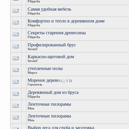
Filippcha
Самая удобная мебель
Filippcha
Комфортно и тепло в деревянном доме
Filippcha
Секреты старения древесины
Filippcha
Профилированный брус
Stroitel'
Каркасно-щитовой дом
Stroitel'
утепленные полы
Миртл
Мореное дерево
(
1
2
)
Строитель
Деревянный дом из бруса
Filippcha
Ленточные пилорамы
Pihta
Ленточные пилорамы
Pihta
Выбор леса для сруба и заготовка