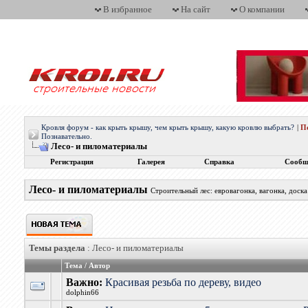
В избранное
На сайт
О компании
Кровля форум - как крыть крышу, чем крыть крышу, какую кровлю выбрать?
|
П
Познавательно.
Лесо- и пиломатериалы
Регистрация
Галерея
Справка
Сообщ
Лесо- и пиломатериалы
Строительный лес: евровагонка, вагонка, доска
Темы раздела
: Лесо- и пиломатериалы
Тема
/
Автор
Важно:
Красивая резьба по дереву, видео
dolphin66