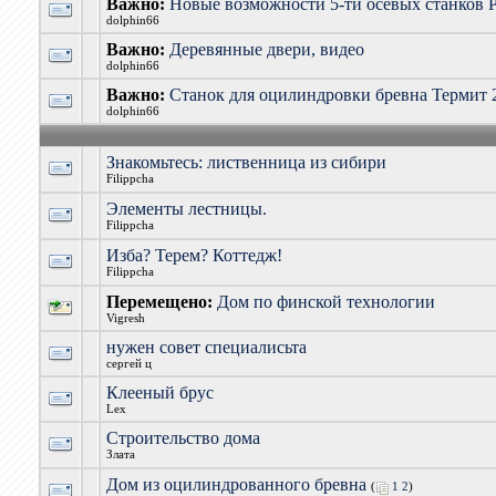
Важно:
Новые возможности 5-ти осевых станков 
dolphin66
Важно:
Деревянные двери, видео
dolphin66
Важно:
Станок для оцилиндровки бревна Термит 
dolphin66
Знакомьтесь: лиственница из сибири
Filippcha
Элементы лестницы.
Filippcha
Изба? Терем? Коттедж!
Filippcha
Перемещено:
Дом по финской технологии
Vigresh
нужен совет специалисьта
сергей ц
Клееный брус
Lex
Строительство дома
Злата
Дом из оцилиндрованного бревна
(
1
2
)