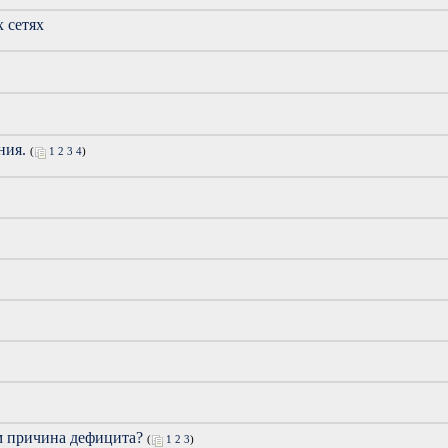
 сетях
ния.
(
1
2
3
4
)
м причина дефицита?
(
1
2
3
)