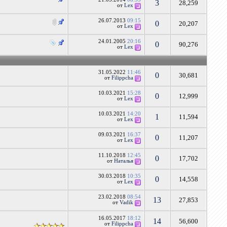
3
28,259
от
Lex
26.07.2013
09:15
0
20,207
от
Lex
24.01.2005
20:16
0
90,276
от
Lex
31.05.2022
11:46
0
30,681
от
Filippcha
10.03.2021
15:28
0
12,999
от
Lex
10.03.2021
14:20
1
11,594
от
Lex
09.03.2021
16:37
0
11,207
от
Lex
11.10.2018
12:45
0
17,702
от
Наталья
30.03.2018
10:35
0
14,558
от
Lex
23.02.2018
08:54
13
27,853
от
Vadik
16.05.2017
18:12
14
56,600
от
Filippcha