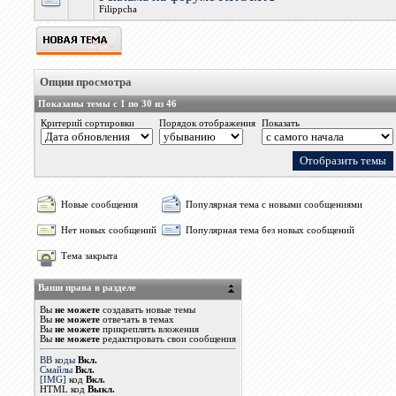
Filippcha
Опции просмотра
Показаны темы с 1 по 30 из 46
Критерий сортировки
Порядок отображения
Показать
Новые сообщения
Популярная тема с новыми сообщениями
Нет новых сообщений
Популярная тема без новых сообщений
Тема закрыта
Ваши права в разделе
Вы
не можете
создавать новые темы
Вы
не можете
отвечать в темах
Вы
не можете
прикреплять вложения
Вы
не можете
редактировать свои сообщения
BB коды
Вкл.
Смайлы
Вкл.
[IMG]
код
Вкл.
HTML код
Выкл.