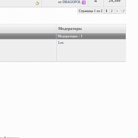
4
24,399
от
DRAGOFOL
Страница 1 из 2
1
2
>
Модераторы
Модераторы : 1
Lex