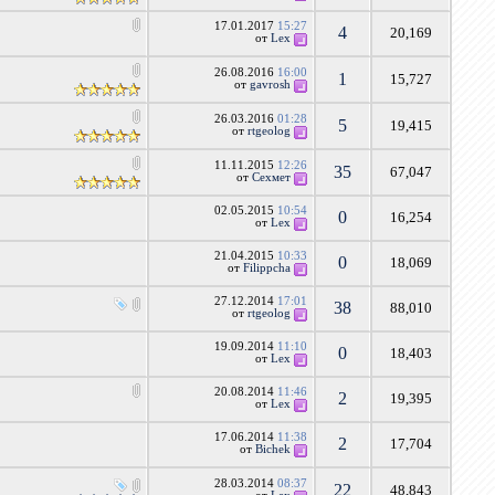
17.01.2017
15:27
4
20,169
от
Lex
26.08.2016
16:00
1
15,727
от
gavrosh
26.03.2016
01:28
5
19,415
от
rtgeolog
11.11.2015
12:26
35
67,047
от
Сехмет
02.05.2015
10:54
0
16,254
от
Lex
21.04.2015
10:33
0
18,069
от
Filippcha
27.12.2014
17:01
38
88,010
от
rtgeolog
19.09.2014
11:10
0
18,403
от
Lex
20.08.2014
11:46
2
19,395
от
Lex
17.06.2014
11:38
2
17,704
от
Bichek
28.03.2014
08:37
22
48,843