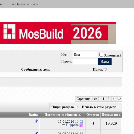
ты
Наши работы
Имя
Запомнить?
Пароль
Сообщения за день
Поиск
Страница 1 из 2
1
2
>
Опции раздела
Искать в этом разделе
Rating
Последнее сообщение
Ответов
Просмотров
15.01.2026
12:02
0
19,929
от
Filippcha
21.05.2014
08:55