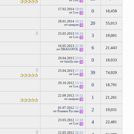
от
Lex
17.02.2014
18:03
0
18,458
от
Lex
28.01.2014
18:12
20
55,013
от
камран
25.05.2013
08:34
3
19,001
от
Lex
16.05.2013
22:30
6
21,443
от
DRAGOFOL
29.04.2013
23:01
0
18,033
от
family.star
25.04.2013
17:10
39
74,929
от
Lex
29.10.2012
15:15
0
18,791
от
Lex
22.09.2012
19:12
1
21,261
от
камран
01.07.2012
22:15
2
19,031
от
Разаков Руслан
23.05.2012
12:10
4
22,481
от
Lex
12.05.2012
20:53