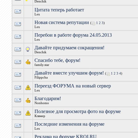
Denchik
Цитата теперь работает
Lex
Новая система репутации
(
1
2
3
)
Lex
Перебои в работе форума 24.05.2013
Lex
Давайте придумаем сокращения!
Denchik
Спасибо тебе, форум!
family.star
Давайте вместе улучшим форум!
(
1
2
3
4
)
Filippcha
Переезд ФОРУМА на новый сервер
Lex
Благодарим!
Nonhomo
Полезное для просмотра фото на форуме
Клямер
Последние изменения на форуме
Lex
Реклама на форуме KROI.RU