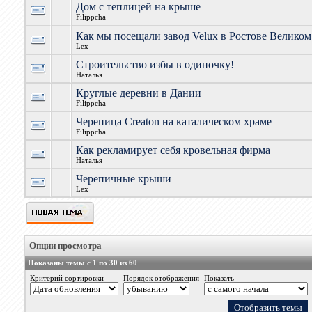
Дом с теплицей на крыше
Filippcha
Как мы посещали завод Velux в Ростове Великом
Lex
Строительство избы в одиночку!
Наталья
Круглые деревни в Дании
Filippcha
Черепица Creaton на каталическом храме
Filippcha
Как рекламирует себя кровельная фирма
Наталья
Черепичные крыши
Lex
Опции просмотра
Показаны темы с 1 по 30 из 60
Критерий сортировки
Порядок отображения
Показать