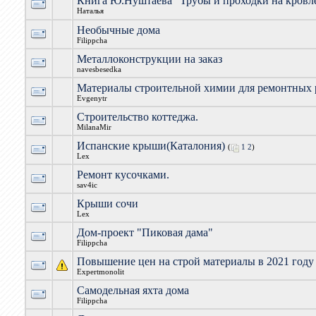
Книга Ю.Нуштаева "Трубы и проходки на кровл
Наталья
Необычные дома
Filippcha
Металлоконструкции на заказ
navesbesedka
Материалы строительной химии для ремонтных 
Evgenytr
Строительство коттеджа.
MilanaMir
Испанские крыши(Каталония)
(
1
2
)
Lex
Ремонт кусочками.
sav4ic
Крыши сочи
Lex
Дом-проект "Пиковая дама"
Filippcha
Повышение цен на строй материалы в 2021 году
Expertmonolit
Самодельная яхта дома
Filippcha