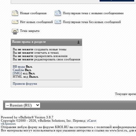
Новые сообщения
Популярная тема с новыми сообщениями
Нет новых сообщений
Популярная тема без новых сообщений
Тема закрыта
Ваши права в разделе
Вы
не можете
создавать новые темы
Вы
не можете
отвечать в темах
Вы
не можете
прикреплять вложения
Вы
не можете
редактировать свои сообщения
BB коды
Вкл.
Смайлы
Вкл.
[IMG]
код
Вкл.
HTML код
Выкл.
Правила форума
Текущее врем
Powered by vBulletin® Version 3.8.7
Copyright ©2000 - 2026, vBulletin Solutions, Inc. Перевод:
zCarot
vB.Sponsors
Отправляя любую форму на форуме KROI.RU вы соглашаетесь с политикой конфиденциальн
Все материалы могут использоваться при указании авторства и ссылки на www.kroi.ru, для 