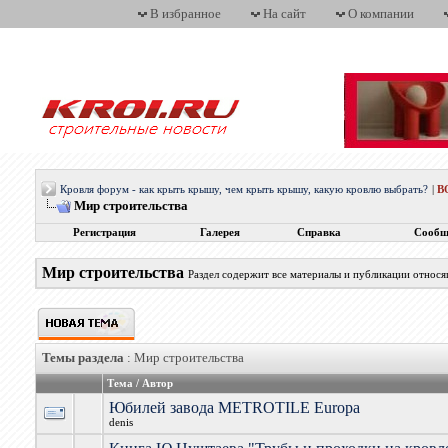
В избранное
На сайт
О компании
Кровля форум - как крыть крышу, чем крыть крышу, какую кровлю выбрать?
|
В
Мир строительства
Регистрация
Галерея
Справка
Сообщ
Мир строительства
Раздел содержит все материалы и публикации относ
Темы раздела
: Мир строительства
Тема
/
Автор
Юбилей завода METROTILE Europa
denis