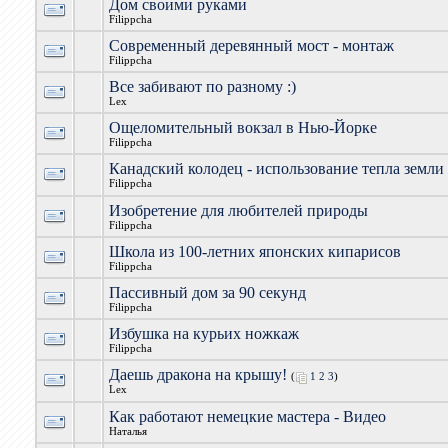
Дом своими руками
Filippcha
Современный деревянный мост - монтаж
Filippcha
Все забивают по разному :)
Lex
Ощеломительный вокзал в Нью-Йорке
Filippcha
Канадский колодец - использование тепла земли
Filippcha
Изобретение для любителей природы
Filippcha
Школа из 100-летних японских кипарисов
Filippcha
Пассивный дом за 90 секунд
Filippcha
Избушка на курьих ножкаж
Filippcha
Даешь дракона на крышу!
(
1
2
3
)
Lex
Как работают немецкие мастера - Видео
Наталья