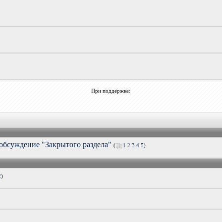
При поддержке:
обсуждение "Закрытого раздела"
(
1
2
3
4
5
)
2
)