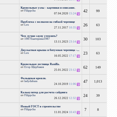
Кровельные узлы - картинки и описание.
42
99
от
Filippcha
07.04.2020
15:24
Проблема с волнами на гибкой черепице
26
63
от
Lex
27.11.2017
10:35
Чем лучше сауну утеплить?
30
103
от
1987Екатерина1987
13.11.2023
23:14
Двускатная крыша и битумная черепица -...
23
63
от
Lex
16.05.2022
17:17
Кровельная лестница Ranilla.
62
149
от
Егор Щербаков
25.01.2022
23:12
Фальцевая кровля.
47
1,013
от
ladydabass
24.10.2019
11:06
Калькулятор для расчета сайдинга
24
39
от
Filippcha
26.12.2022
12:32
Новый ГОСТ в строительстве
7
8
от
Filippcha
11.01.2024
10:43