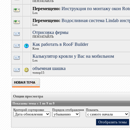
ПЕНЗАТАЙЛЪ
Перемещено:
Инструкция по монтажу окон Rot
Lex
Перемещено:
Водосливная система Lindab инс
Lex
Отрисовка фермы
ПЕНЗАТАЙЛЪ
Как работать в RooF Builder
Koss
Калькулятор кровли у Вас на мобильном
Lex
объемная шашка
топор15
Опции просмотра
Показаны темы с 1 по 9 из 9
Критерий сортировки
Порядок отображения
Показать