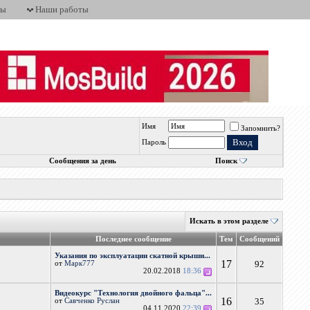
ты
Наши работы
Имя
Запомнить?
Пароль
Сообщения за день
Поиск
Искать в этом разделе
Последнее сообщение
Тем
Сообщений
Указания по эксплуатации скатной крыши...
17
92
от
Марк777
20.02.2018
18:36
Видеокурс "Технология двойного фальца"...
16
35
от
Савченко Руслан
04.11.2020
22:39