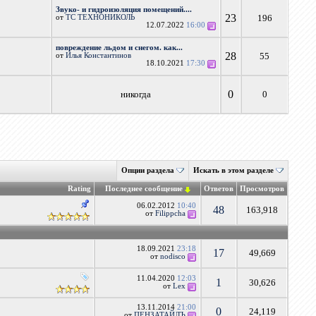
Звуко- и гидроизоляция помещений....
23
196
от
ТС ТЕХНОНИКОЛЬ
12.07.2022
16:00
повреждение льдом и снегом. как...
28
55
от
Илья Константинов
18.10.2021
17:30
0
никогда
0
Опции раздела
Искать в этом разделе
Rating
Последнее сообщение
Ответов
Просмотров
06.02.2012
10:40
48
163,918
от
Filippcha
18.09.2021
23:18
17
49,669
от
nodisco
11.04.2020
12:03
1
30,626
от
Lex
13.11.2014
21:00
0
24,119
от
ПЕНЗАТАЙЛЪ