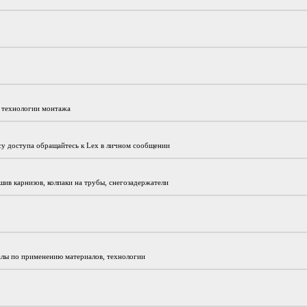
и технологии монтажа
су доступа обращайтесь к Lex в личном сообщении
ив карнизов, колпаки на трубы, снегозадержатели
алы по применению материалов, технологии