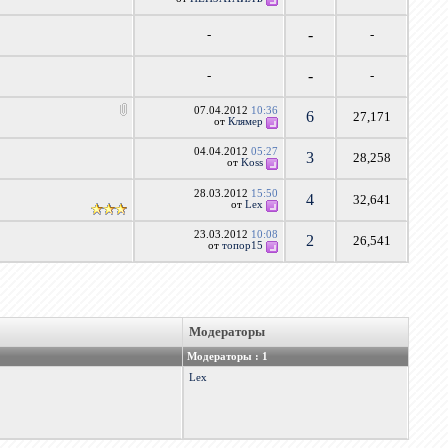
-
-
-
-
-
-
07.04.2012
10:36
6
27,171
от
Клямер
04.04.2012
05:27
3
28,258
от
Koss
28.03.2012
15:50
4
32,641
от
Lex
23.03.2012
10:08
2
26,541
от
топор15
Модераторы
Модераторы : 1
Lex