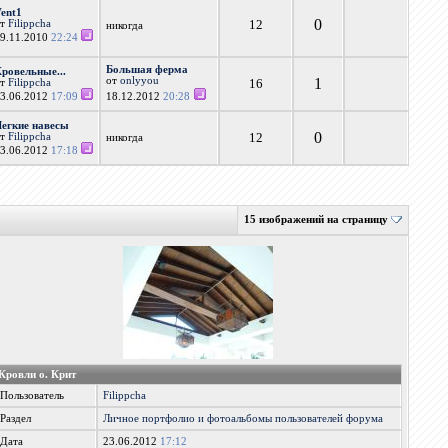
Vent1
0
12
от
Filippcha
никогда
29.11.2010
22:24
Большая ферма
Кровельные...
от
onlyyou
1
16
от
Filippcha
23.06.2012
17:09
18.12.2012
20:28
Легкие навесы
0
12
от
Filippcha
никогда
23.06.2012
17:18
15 изображений на страницу
Кровли о. Крит
Пользователь
Filippcha
Раздел
Личное портфолио и фотоальбомы пользователей форума
Дата
23.06.2012
17:12