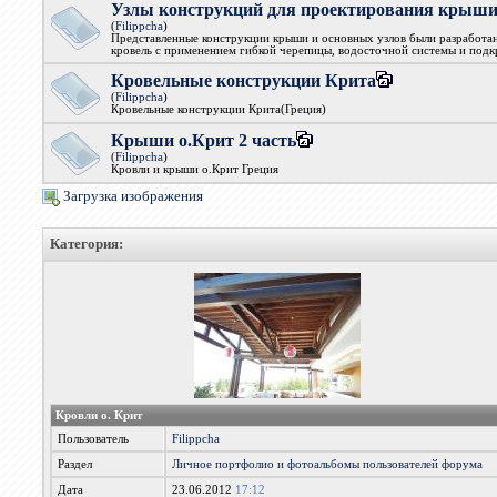
Узлы конструкций для проектирования крыш
(
Filippcha
)
Представленные конструкции крыши и основных узлов были разработ
кровель с применением гибкой черепицы, водосточной системы и подк
Кровельные конструкции Крита
(
Filippcha
)
Кровельные конструкции Крита(Греция)
Крыши о.Крит 2 часть
(
Filippcha
)
Кровли и крыши о.Крит Греция
Загрузка изображения
Категория:
Кровли о. Крит
Пользователь
Filippcha
Раздел
Личное портфолио и фотоальбомы пользователей форума
Дата
23.06.2012
17:12