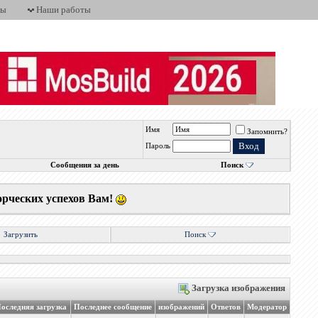
ты
Наши работы
Имя
Запомнить?
Пароль
Сообщения за день
Поиск
орческих успехов Вам!
Загрузить
Поиск
Загрузка изображения
оследняя загрузка
Последнее сообщение
изображений
Ответов
Модератор