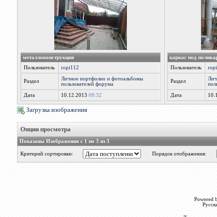
металлоконструкция
каркас под полика
Пользователь
ropi112
Пользователь
rop
Личное портфолио и фотоальбомы
Лич
Раздел
Раздел
пользователей форума
пол
Дата
10.12.2013
09:32
Дата
10.
Загрузка изображения
Опции просмотра
Показаны Изображения с 1 по 3 из 3
Критерий сортировки:
Порядок отображения:
Powered b
Русск