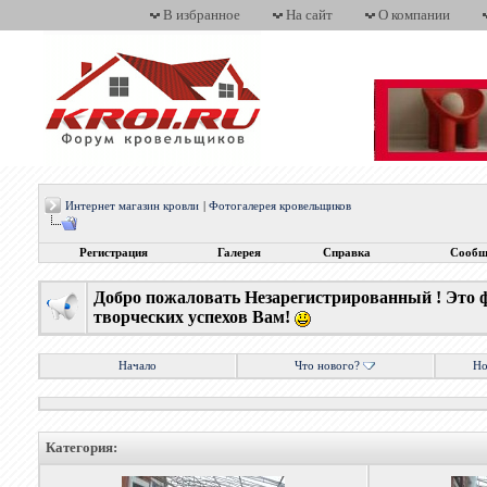
В избранное
На сайт
О компании
Интернет магазин кровли
|
Фотогалерея кровельщиков
Регистрация
Галерея
Справка
Сообщ
Добро пожаловать Незарегистрированный ! Это 
творческих успехов Вам!
Начало
Что нового?
Но
Категория: