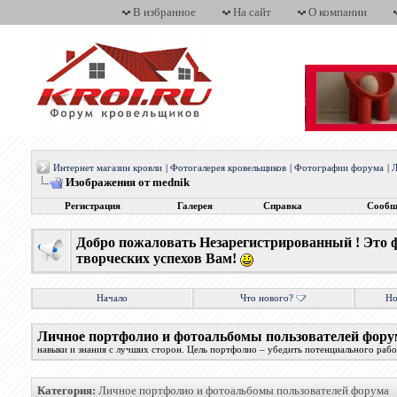
В избранное
На сайт
О компании
Интернет магазин кровли
|
Фотогалерея кровельщиков
|
Фотографии форума
|
Л
Изображения от mednik
Регистрация
Галерея
Справка
Сообщ
Добро пожаловать Незарегистрированный ! Это 
творческих успехов Вам!
Начало
Что нового?
Но
Личное портфолио и фотоальбомы пользователей фору
навыки и знания с лучших сторон. Цель портфолио – убедить потенциального работ
Категория:
Личное портфолио и фотоальбомы пользователей форума