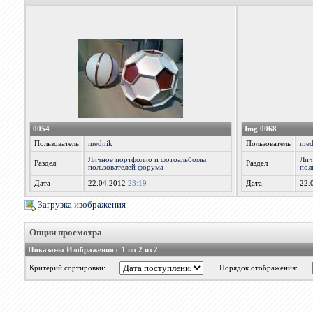
0054
Img 0068
Пользователь
mednik
Пользователь
med
Личное портфолио и фотоальбомы
Лич
Раздел
Раздел
пользователей форума
пол
Дата
22.04.2012
23:19
Дата
22.
Загрузка изображения
Опции просмотра
Показаны Изображения с 1 по 2 из 2
Критерий сортировки:
Порядок отображения: