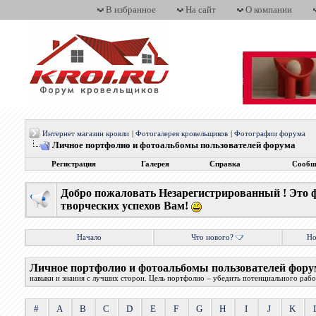
В избранное
На сайт
О компании
Интернет магазин кровли
|
Фотогалерея кровельщиков
|
Фотографии форума
Личное портфолио и фотоальбомы пользователей форума
Регистрация
Галерея
Справка
Сообщ
Добро пожаловать Незарегистрированный ! Это 
творческих успехов Вам!
Начало
Что нового?
Но
Личное портфолио и фотоальбомы пользователей фору
навыки и знания с лучших сторон. Цель портфолио – убедить потенциального работ
#
A
B
C
D
E
F
G
H
I
J
K