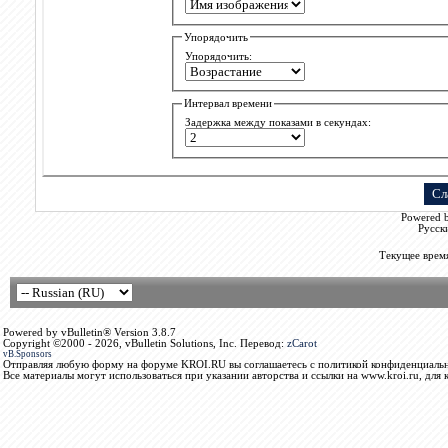
Упорядочить
Упорядочить:
Интервал времени
Задержка между показами в секундах:
Powered b
Русск
Текущее врем
Powered by vBulletin® Version 3.8.7
Copyright ©2000 - 2026, vBulletin Solutions, Inc. Перевод:
zCarot
vB.Sponsors
Отправляя любую форму на форуме KROI.RU вы соглашаетесь с политикой конфиденциальн
Все материалы могут использоваться при указании авторства и ссылки на www.kroi.ru, для 