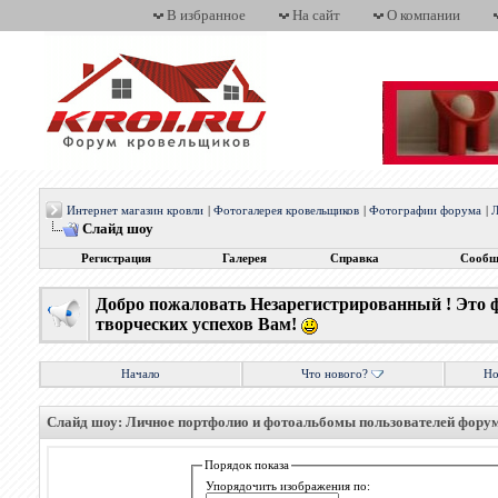
В избранное
На сайт
О компании
Интернет магазин кровли
|
Фотогалерея кровельщиков
|
Фотографии форума
|
Л
Слайд шоу
Регистрация
Галерея
Справка
Сообщ
Добро пожаловать Незарегистрированный ! Это 
творческих успехов Вам!
Начало
Что нового?
Но
Слайд шоу: Личное портфолио и фотоальбомы пользователей фору
Порядок показа
Упорядочить изображения по: