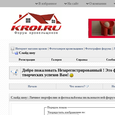
В избранное
На сайт
О компании
Интернет магазин кровли
|
Фотогалерея кровельщиков
|
Фотографии форума
|
Л
Слайд шоу
Регистрация
Галерея
Справка
Сообщ
Добро пожаловать Незарегистрированный ! Это 
творческих успехов Вам!
Начало
Что нового?
Но
Слайд шоу: Личное портфолио и фотоальбомы пользователей фору
Порядок показа
Упорядочить изображения по: