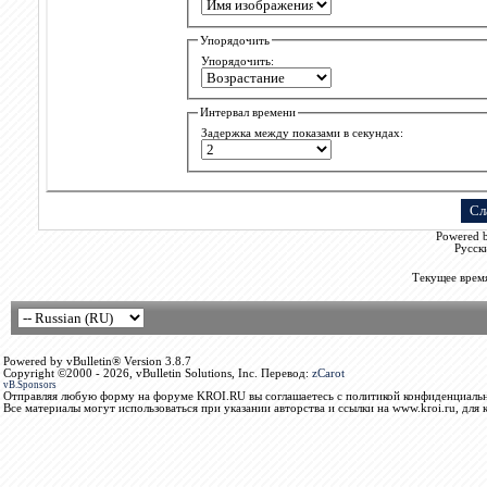
Упорядочить
Упорядочить:
Интервал времени
Задержка между показами в секундах:
Powered b
Русск
Текущее врем
Powered by vBulletin® Version 3.8.7
Copyright ©2000 - 2026, vBulletin Solutions, Inc. Перевод:
zCarot
vB.Sponsors
Отправляя любую форму на форуме KROI.RU вы соглашаетесь с политикой конфиденциальн
Все материалы могут использоваться при указании авторства и ссылки на www.kroi.ru, для 