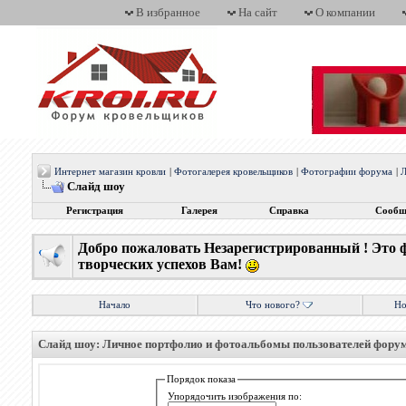
В избранное
На сайт
О компании
Интернет магазин кровли
|
Фотогалерея кровельщиков
|
Фотографии форума
|
Л
Слайд шоу
Регистрация
Галерея
Справка
Сообщ
Добро пожаловать Незарегистрированный ! Это 
творческих успехов Вам!
Начало
Что нового?
Но
Слайд шоу: Личное портфолио и фотоальбомы пользователей фору
Порядок показа
Упорядочить изображения по: