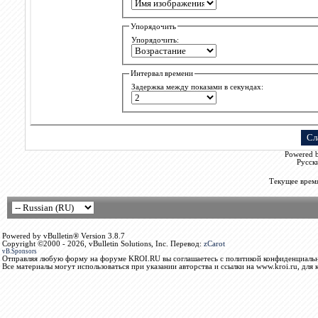
Упорядочить
Упорядочить:
Интервал времени
Задержка между показами в секундах:
Powered b
Русск
Текущее врем
Powered by vBulletin® Version 3.8.7
Copyright ©2000 - 2026, vBulletin Solutions, Inc. Перевод:
zCarot
vB.Sponsors
Отправляя любую форму на форуме KROI.RU вы соглашаетесь с политикой конфиденциальн
Все материалы могут использоваться при указании авторства и ссылки на www.kroi.ru, для 