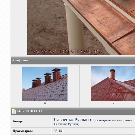
Диафильм
‹‹
‹
04.12.2010 14:11
Савченко Руслан
(
Просмотреть все изображени
Автор:
Савченко Руслан
)
Просмотров:
35,451