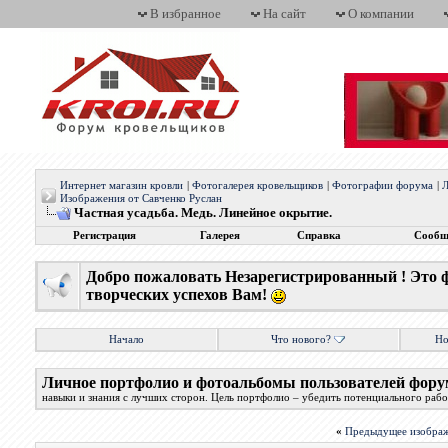
В избранное
На сайт
О компании
Интернет магазин кровли
|
Фотогалерея кровельщиков
|
Фотографии форума
|
Л
Изображения от Савченко Руслан
Частная усадьба. Медь. Линейное окрытие.
Регистрация
Галерея
Справка
Сообщ
Добро пожаловать Незарегистрированный ! Это 
творческих успехов Вам!
Начало
Что нового?
Но
Личное портфолио и фотоальбомы пользователей фору
навыки и знания с лучших сторон. Цель портфолио – убедить потенциального работ
«
Предыдущее изобра