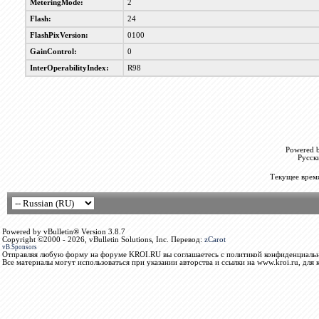
MeteringMode:
2
Flash:
24
FlashPixVersion:
0100
GainControl:
0
InterOperabilityIndex:
R98
Powered b
Русск
Текущее врем
Powered by vBulletin® Version 3.8.7
Copyright ©2000 - 2026, vBulletin Solutions, Inc. Перевод:
zCarot
vB.Sponsors
Отправляя любую форму на форуме KROI.RU вы соглашаетесь с политикой конфиденциальн
Все материалы могут использоваться при указании авторства и ссылки на www.kroi.ru, для 