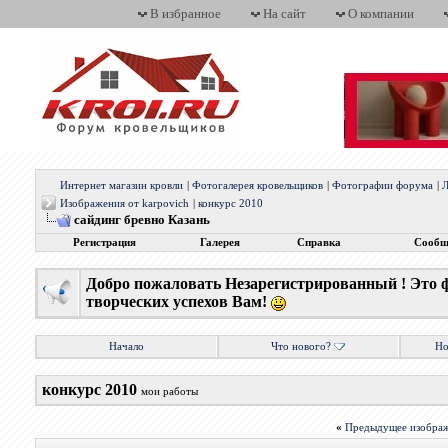
В избранное
На сайт
О компании
Интернет магазин кровли
|
Фотогалерея кровельщиков
|
Фотографии форума
|
Л
Изображения от karpovich
|
конкурс 2010
сайдинг бревно Казань
Регистрация
Галерея
Справка
Сообщ
Добро пожаловать Незарегистрированный ! Это 
творческих успехов Вам!
Начало
Что нового?
Но
конкурс 2010
мои работы
«
Предыдущее изобра