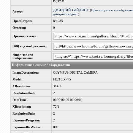
6,95м.
дмитрий сайдинг
(
Просмотреть все изображени
Автор:
дмитрий сайдинг
)
Просмотров:
89,985
Ответов:
0
Прямая ссылка:
[BB] код изображения:
<img>-тэг для
изображения:
Информация о снимке / оборудовании
ImageDescription:
OLYMPUS DIGITAL CAMERA
Model:
FE210,X775
XResolution:
314/1
ResolutionUnit:
2
DateTime:
0000:00:00 00:00:00
XResolution:
72/1
ResolutionUnit:
2
ExposureProgram:
2
ExposureBiasValue:
0/10