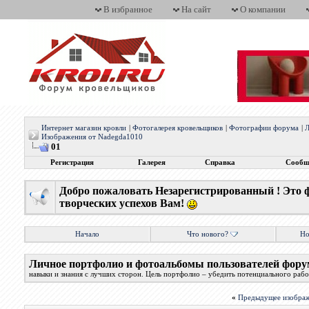
В избранное
На сайт
О компании
Интернет магазин кровли
|
Фотогалерея кровельщиков
|
Фотографии форума
|
Л
Изображения от Nadegda1010
01
Регистрация
Галерея
Справка
Сообщ
Добро пожаловать Незарегистрированный ! Это 
творческих успехов Вам!
Начало
Что нового?
Но
Личное портфолио и фотоальбомы пользователей фору
навыки и знания с лучших сторон. Цель портфолио – убедить потенциального работ
«
Предыдущее изобра