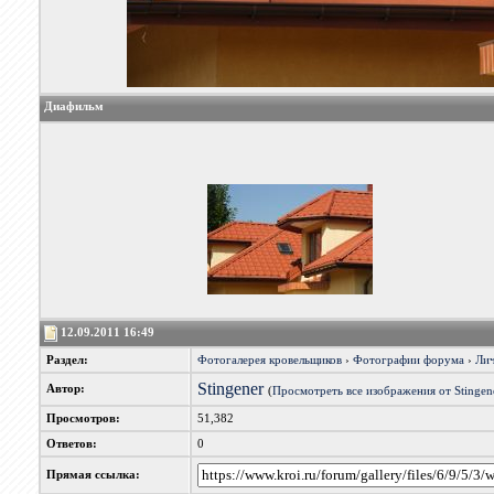
Диафильм
12.09.2011 16:49
Раздел:
Фотогалерея кровельщиков
›
Фотографии форума
›
Лич
Stingener
Автор:
(
Просмотреть все изображения от Stingen
Просмотров:
51,382
Ответов:
0
Прямая ссылка: