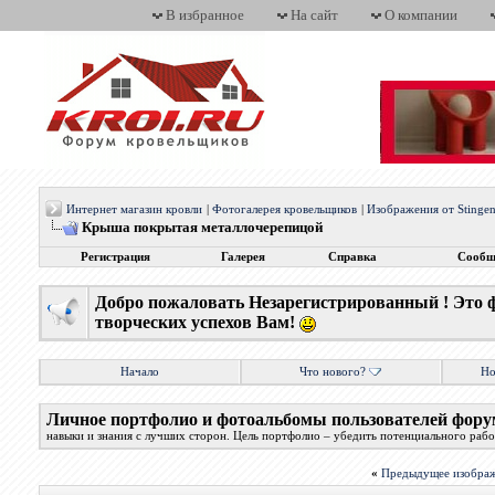
В избранное
На сайт
О компании
Интернет магазин кровли
|
Фотогалерея кровельщиков
|
Изображения от Stingen
Крыша покрытая металлочерепицой
Регистрация
Галерея
Справка
Сообщ
Добро пожаловать Незарегистрированный ! Это 
творческих успехов Вам!
Начало
Что нового?
Но
Личное портфолио и фотоальбомы пользователей фору
навыки и знания с лучших сторон. Цель портфолио – убедить потенциального работ
«
Предыдущее изобра