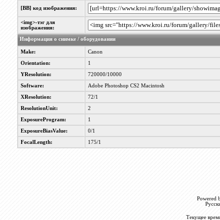
[BB] код изображения:
<img>-тэг для
изображения:
Информация о снимке / оборудовании
Make:
Canon
Orientation:
1
YResolution:
720000/10000
Software:
Adobe Photoshop CS2 Macintosh
XResolution:
72/1
ResolutionUnit:
2
ExposureProgram:
1
ExposureBiasValue:
0/1
FocalLength:
175/1
Powered b
Русск
Текущее врем