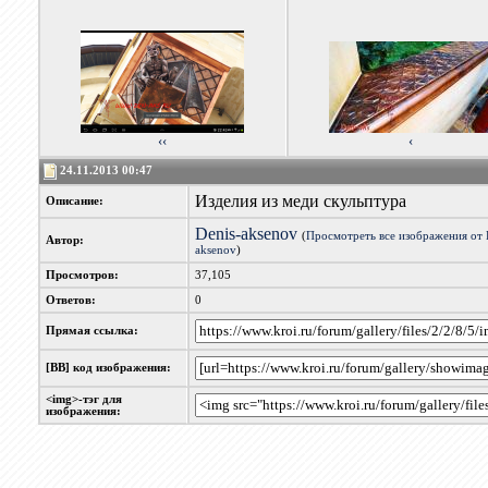
‹‹
‹
24.11.2013 00:47
Изделия из меди скульптура
Описание:
Denis-aksenov
(
Просмотреть все изображения от 
Автор:
aksenov
)
Просмотров:
37,105
Ответов:
0
Прямая ссылка:
[BB] код изображения:
<img>-тэг для
изображения: