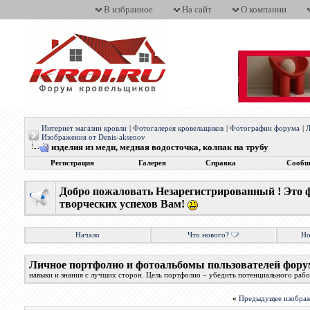
В избранное
На сайт
О компании
Интернет магазин кровли
|
Фотогалерея кровельщиков
|
Фотографии форума
|
Л
Изображения от Denis-aksenov
изделия из меди, медная водосточка, колпак на трубу
Регистрация
Галерея
Справка
Сообщ
Добро пожаловать Незарегистрированный ! Это 
творческих успехов Вам!
Начало
Что нового?
Но
Личное портфолио и фотоальбомы пользователей фору
навыки и знания с лучших сторон. Цель портфолио – убедить потенциального работ
«
Предыдущее изобра