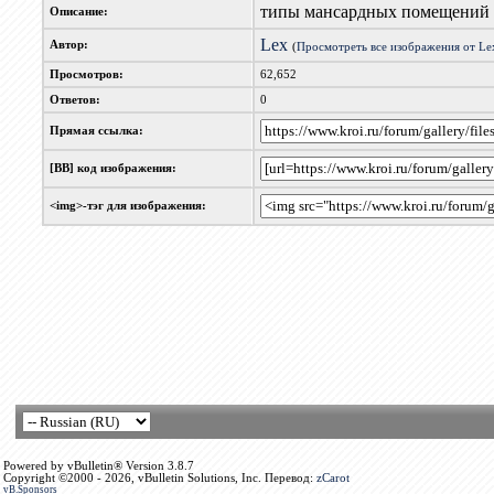
типы мансардных помещений
Описание:
Lex
Автор:
(
Просмотреть все изображения от Le
Просмотров:
62,652
Ответов:
0
Прямая ссылка:
[BB] код изображения:
<img>-тэг для изображения:
Powered by vBulletin® Version 3.8.7
Copyright ©2000 - 2026, vBulletin Solutions, Inc. Перевод:
zCarot
vB.Sponsors