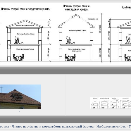
‹
форума
›
Личное портфолио и фотоальбомы пользователей форума
›
Изображения от Lex
›
У