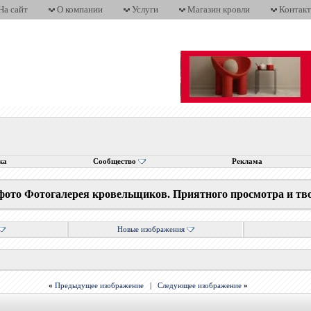
На сайт
О компании
Услуги
Магазин кровли
Контак
ка
Сообщество
Реклама
фото Фотогалерея кровельщиков. Приятного просмотра и тв
Новые изображения
«
Предыдущее изображение
|
Следующее изображение
»