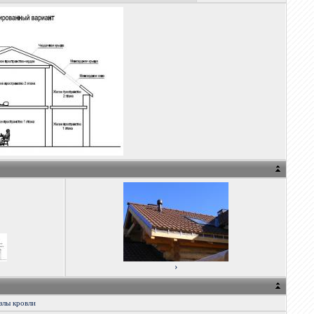
›
злы кровли