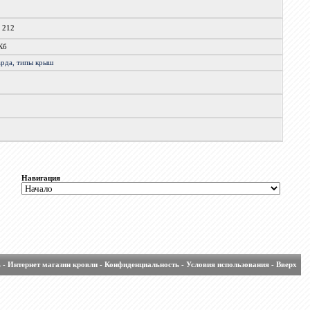
x 212
Кб
арда,
типы
крыш
Навигация
ь
-
Интернет магазин кровли
-
Конфиденциальность
-
Условия использования
-
Вверх