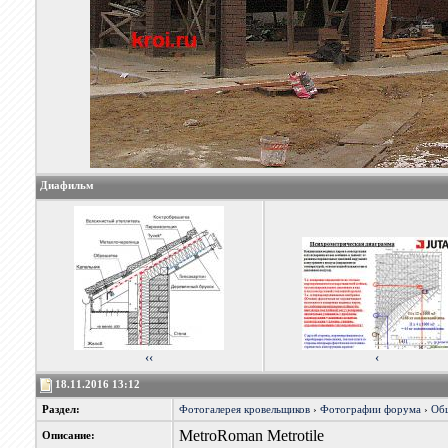
Диафильм
‹‹
‹
18.11.2016 13:12
Раздел:
Фотогалерея кровельщиков
›
Фотографии форума
›
Об
MetroRoman Metrotile
Описание: