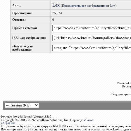
Lex
Автор:
(
Просмотреть все изображения от Lex
)
Просмотров:
75,074
Ответов:
0
Прямая ссылка:
[BB] код изображения:
<img>-тэг для
изображения:
Powered b
Русск
Текущее врем
Powered by vBulletin® Version 3.8.7
Copyright ©2000 - 2026, vBulletin Solutions, Inc. Перевод:
zCarot
vB.Sponsors
Отправляя любую форму на форуме KROI.RU вы соглашаетесь с политикой конфиденциальн
Все материалы могут использоваться при указании авторства и ссылки на www.kroi.ru, для 