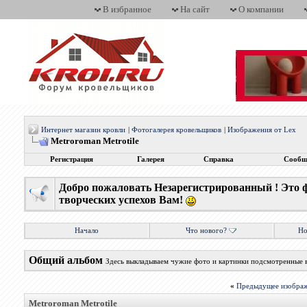
В избранное
На сайт
О компании
Интернет магазин кровли
|
Фотогалерея кровельщиков
|
Изображения от Lex
Metroroman Metrotile
Регистрация
Галерея
Справка
Сообщ
Добро пожаловать Незарегистрированный ! Это 
творческих успехов Вам!
Начало
Что нового?
Но
Общий альбом
Здесь выкладываем чужие фото и картинки подсмотренные 
«
Предыдущее изобра
Metroroman Metrotile