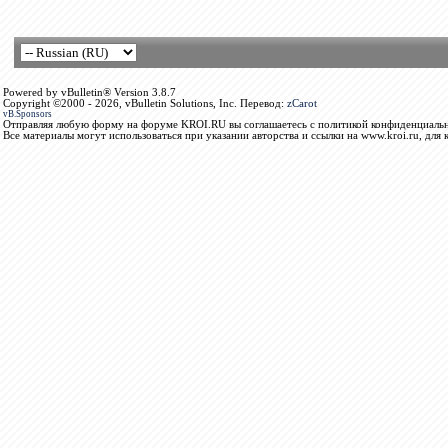
Powered by vBulletin® Version 3.8.7
Copyright ©2000 - 2026, vBulletin Solutions, Inc. Перевод:
zCarot
vB.Sponsors
Отправляя любую форму на форуме KROI.RU вы соглашаетесь с политикой конфиденциальн
Все материалы могут использоваться при указании авторства и ссылки на www.kroi.ru, для 