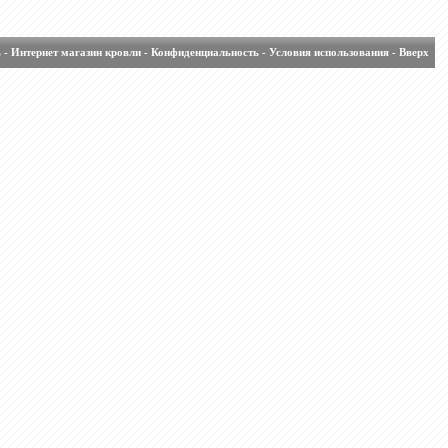
ь
-
Интернет магазин кровли
-
Конфиденциальность
-
Условия использования
-
Вверх