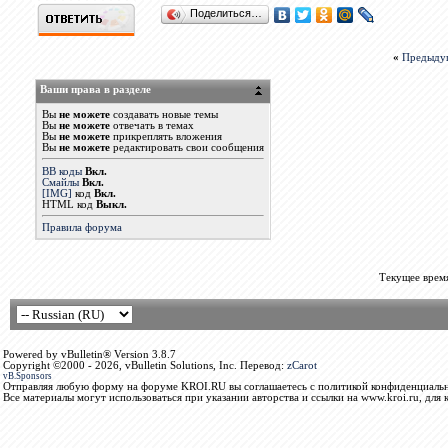
Поделиться…
«
Предыду
Ваши права в разделе
Вы
не можете
создавать новые темы
Вы
не можете
отвечать в темах
Вы
не можете
прикреплять вложения
Вы
не можете
редактировать свои сообщения
BB коды
Вкл.
Смайлы
Вкл.
[IMG]
код
Вкл.
HTML код
Выкл.
Правила форума
Текущее врем
Powered by vBulletin® Version 3.8.7
Copyright ©2000 - 2026, vBulletin Solutions, Inc. Перевод:
zCarot
vB.Sponsors
Отправляя любую форму на форуме KROI.RU вы соглашаетесь с политикой конфиденциальн
Все материалы могут использоваться при указании авторства и ссылки на www.kroi.ru, для 