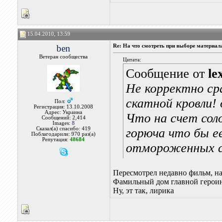
15.04.2010, 13:59
ben
Re: На что смотреть при выборе материал
Ветеран сообщества
Цитата:
Сообщение от
le
Не корректно ср
скатной кровли!
Пол:
Регистрация: 13.10.2008
Адрес: Украина
Что на счет сол
Сообщений: 2,414
Images:
8
Сказал(а) спасибо: 419
горюча что бы е
Поблагодарили: 970 раз(а)
Репутация:
48684
отмороженных с
Пересмотрел недавно фильм, на
Фамильный дом главной героин
Ну, эт так, лирика