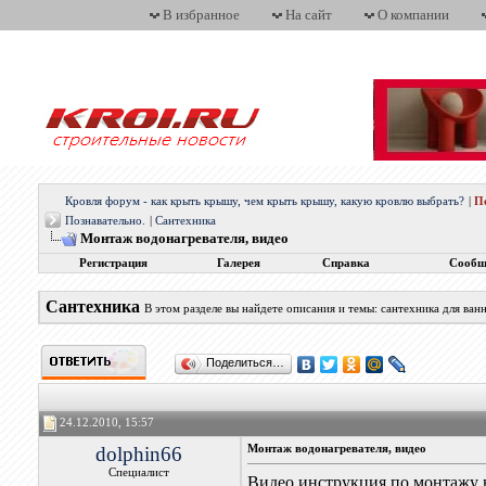
В избранное
На сайт
О компании
Кровля форум - как крыть крышу, чем крыть крышу, какую кровлю выбрать?
|
П
Познавательно.
|
Сантехника
Монтаж водонагревателя, видео
Регистрация
Галерея
Справка
Сообщ
Сантехника
В этом разделе вы найдете описания и темы: сантехника для ван
Поделиться…
24.12.2010, 15:57
dolphin66
Монтаж водонагревателя, видео
Специалист
Видео инструкция по монтажу 