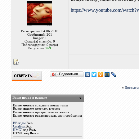
https://www.youtube.com/wat
Регистрация: 04.06.2010
Сообщений: 201
Images:
1
Сказал(а) спасибо: 0
Поблагодарили: 9 раз(а)
Репутация:
969
Поделиться…
«
Предыду
Ваши права в разделе
Вы
не можете
создавать новые темы
Вы
не можете
отвечать в темах
Вы
не можете
прикреплять вложения
Вы
не можете
редактировать свои сообщения
BB коды
Вкл.
Смайлы
Вкл.
[IMG]
код
Вкл.
HTML код
Выкл.