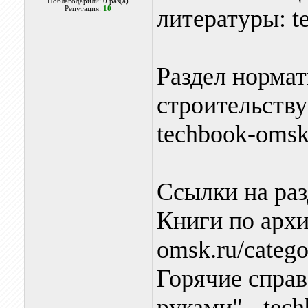
Поблагодарили: 0 раз(а)
Репутация:
10
литературы: t
Раздел норма
строительству
techbook-omsk.
Ссылки на раз
Книги по архи
omsk.ru/catego
Горячие спра
руками" - tec