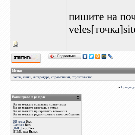
пишите на поч
veles[точка]s
Поделиться…
Метки
госты
,
книги
,
литература
,
справочники
,
строительство
«
Предыду
Ваши права в разделе
Вы
не можете
создавать новые темы
Вы
не можете
отвечать в темах
Вы
не можете
прикреплять вложения
Вы
не можете
редактировать свои сообщения
BB коды
Вкл.
Смайлы
Вкл.
[IMG]
код
Вкл.
HTML код
Выкл.