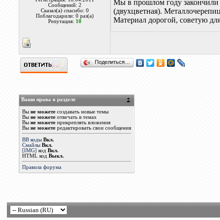
Мы в прошлом году закончили 
Сообщений: 2
(двухцветная). Металлочерепиц
Сказал(а) спасибо: 0
Поблагодарили: 0 раз(а)
Материал дорогой, советую для
Репутация:
10
Поделиться…
Ваши права в разделе
Вы
не можете
создавать новые темы
Вы
не можете
отвечать в темах
Вы
не можете
прикреплять вложения
Вы
не можете
редактировать свои сообщения
BB коды
Вкл.
Смайлы
Вкл.
[IMG]
код
Вкл.
HTML код
Выкл.
Правила форума