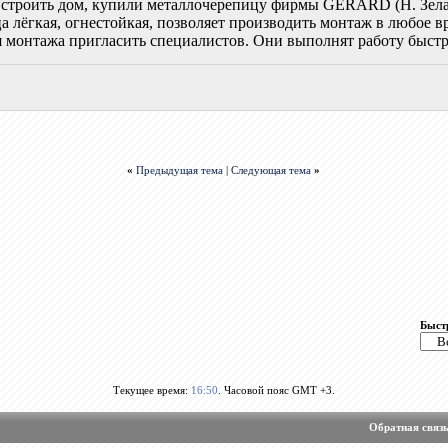
строить дом, купили металлочерепицу фирмы GERARD (Н. Зелан
а лёгкая, огнестойкая, позволяет производить монтаж в любое вр
 монтажа пригласить специалистов. Они выполнят работу быстро
«
Предыдущая тема
|
Следующая тема
»
Быст
Текущее время:
16:50
. Часовой пояс GMT +3.
Обратная связ