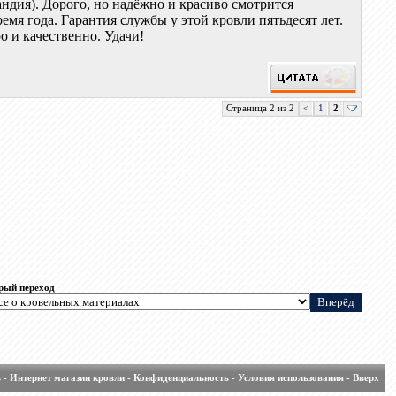
дия). Дорого, но надёжно и красиво смотрится
емя года. Гарантия службы у этой кровли пятьдесят лет.
 и качественно. Удачи!
Страница 2 из 2
<
1
2
рый переход
ь
-
Интернет магазин кровли
-
Конфиденциальность
-
Условия использования
-
Вверх