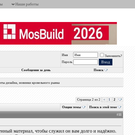
ты
Наши работы
Имя
Запомнить?
Пароль
Сообщения за день
Поиск
нты дизайна, новинки кровельного рынка
Страница 2 из 2
<
1
2
Опции темы
Поиск в этой теме
#
11
енный материал, чтобы служил он вам долго и надёжно.