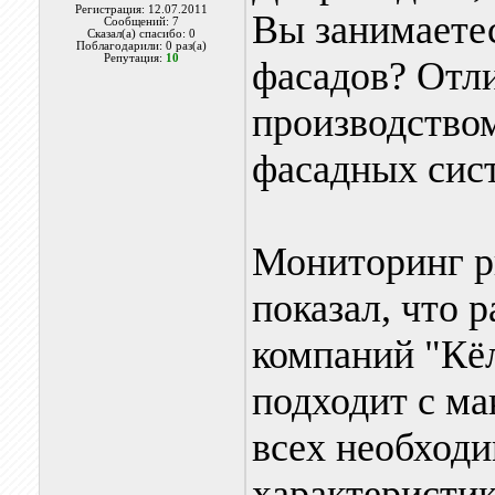
Регистрация: 12.07.2011
Вы занимаете
Сообщений: 7
Сказал(а) спасибо: 0
Поблагодарили: 0 раз(а)
Репутация:
10
фасадов? Отл
производством
фасадных сис
Мониторинг р
показал, что 
компаний "Кёл
подходит с ма
всех необход
характеристик