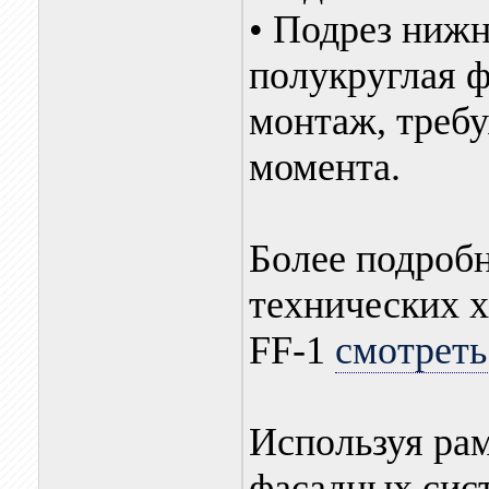
• Подрез нижн
полукруглая ф
монтаж, треб
момента.
Более подроб
технических 
FF-1
смотреть
Используя ра
фасадных сис