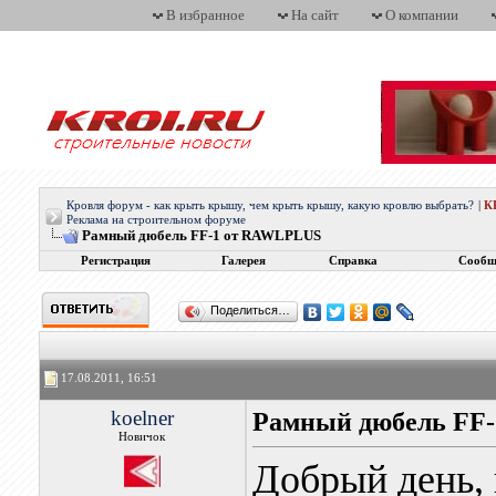
В избранное
На сайт
О компании
Кровля форум - как крыть крышу, чем крыть крышу, какую кровлю выбрать?
|
К
Реклама на строительном форуме
Рамный дюбель FF-1 от RAWLPLUS
Регистрация
Галерея
Справка
Сообщ
Поделиться…
17.08.2011, 16:51
koelner
Рамный дюбель FF
Новичок
Добрый день, 