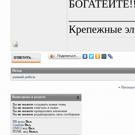
БОГАТЕЙТЕ!!
____________
Крепежные эл
Поделиться…
Метки
рамный дюбель
«
Предыду
Ваши права в разделе
Вы
не можете
создавать новые темы
Вы
не можете
отвечать в темах
Вы
не можете
прикреплять вложения
Вы
не можете
редактировать свои сообщения
BB коды
Вкл.
Смайлы
Вкл.
[IMG]
код
Вкл.
HTML код
Выкл.