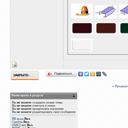
Поделиться…
«
Предыду
Ваши права в разделе
Вы
не можете
создавать новые темы
Вы
не можете
отвечать в темах
Вы
не можете
прикреплять вложения
Вы
не можете
редактировать свои сообщения
BB коды
Вкл.
Смайлы
Вкл.
[IMG]
код
Вкл.