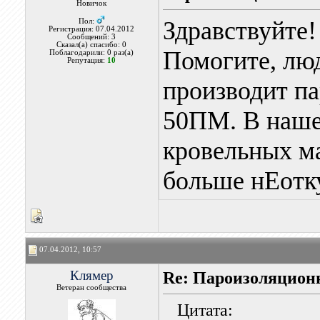
Новичок
Здравствуйте!
Пол:
Регистрация: 07.04.2012
Сообщений: 3
Сказал(а) спасибо: 0
Помогите, лю
Поблагодарили: 0 раз(а)
Репутация:
10
производит п
50ПМ. В нашем
кровельных ма
больше нЕотк
07.04.2012, 10:57
Клямер
Re: Пароизоляцион
Ветеран сообщества
Цитата: