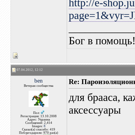
http://e-shop.j
page=1&vyr=
____________
Бог в помощь
07.04.2012, 12:12
ben
Re: Пароизоляцион
Ветеран сообщества
для брааса, к
аксессуары
Пол:
Регистрация: 13.10.2008
Адрес: Украина
Сообщений: 2,414
Images:
8
Сказал(а) спасибо: 419
Поблагодарили: 970 раз(а)