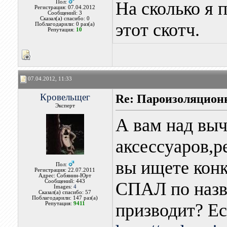
На сколько я 
Пол:
Регистрация: 07.04.2012
Сообщений: 3
Сказал(а) спасибо: 0
этот скотч.
Поблагодарили: 0 раз(а)
Репутация:
10
07.04.2012, 11:33
Кровельщег
Re: Пароизоляцион
Эксперт
А вам над выч
аксессуаров,
вы ищете кон
Пол:
Регистрация: 22.07.2011
Адрес: Собянин-Юрт
Сообщений: 443
СПАЛ по назв
Images:
4
Сказал(а) спасибо: 57
Поблагодарили: 147 раз(а)
призводит? Ес
Репутация:
9411