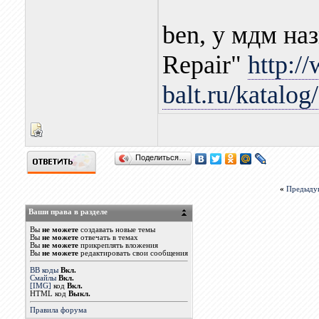
ben, у мдм на
Repair"
http:/
balt.ru/katalo
Поделиться…
«
Предыду
Ваши права в разделе
Вы
не можете
создавать новые темы
Вы
не можете
отвечать в темах
Вы
не можете
прикреплять вложения
Вы
не можете
редактировать свои сообщения
BB коды
Вкл.
Смайлы
Вкл.
[IMG]
код
Вкл.
HTML код
Выкл.
Правила форума