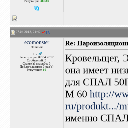
Репутация:
48684
07.04.2012, 21:42
ecomonster
Re: Пароизоляцион
Новичок
Кровельщег, Э
Пол:
Регистрация: 07.04.2012
Сообщений: 3
Сказал(а) спасибо: 0
она имеет низ
Поблагодарили: 0 раз(а)
Репутация:
10
для СПАЛ 50
M 60
http://w
ru/produkt.../
именно СПАЛ