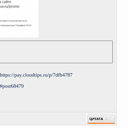
.
https://pay.cloudtips.ru/p/7dfb4787
9#post68479