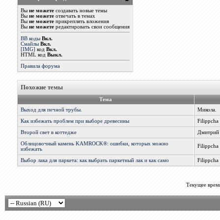
Вы
не можете
создавать новые темы
Вы
не можете
отвечать в темах
Вы
не можете
прикреплять вложения
Вы
не можете
редактировать свои сообщения
BB коды
Вкл.
Смайлы
Вкл.
[IMG]
код
Вкл.
HTML код
Выкл.
Правила форума
Похожие темы
Тема
Выход для печной трубы.
Микола.
Как избежать проблем при выборе древесины
Filippcha
Второй свет в коттедже
Дмитрий
Облицовочный камень KAMROCK®: ошибки, которых можно
Filippcha
избежать
Выбор лака для паркета: как выбрать паркетный лак и как само
Filippcha
Текущее врем