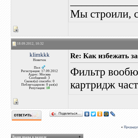
____________
Мы строили, с
18.09.2012, 10:32
klimkkk
Re: Как избежать з
Новичок
Фильтр вообю
Пол:
Регистрация: 17.09.2012
Адрес: Москва
Сообщений: 3
картридж част
Сказал(а) спасибо: 0
Поблагодарили: 0 раз(а)
Репутация:
10
Поделиться…
«
Предыду
Ваши права в разделе