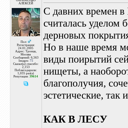
ОХРИМЕНКО
АЛЕКСЕЙ
С давних времен в
считалась уделом б
дерновых покрытия
Пол:
Но в наше время мо
Регистрация:
24.01.2005
Адрес: Троицк,
Москва
виды поирытий сей
Сообщений: 6,563
Images:
75
Сказал(а) спасибо:
2,153
нищеты, а наоборот
Поблагодарили:
1,035 раз(а)
Репутация:
39614
благополучия, соче
эстетические, так 
КАК В ЛЕСУ