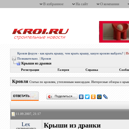
В избранное
На сайт
О компании
Кровля форум - как крыть крышу, чем крыть крышу, какую кровлю выбрать?
|
П
Познавательно.
|
Кровля
Крыши из дранки
Регистрация
Галерея
Справка
Сообщ
Кровля
Статьи по кровлям, утепленным мансардам. Интересные обзоры о кры
Поделиться…
11.09.2007, 21:17
Lex
Крыши из дранки