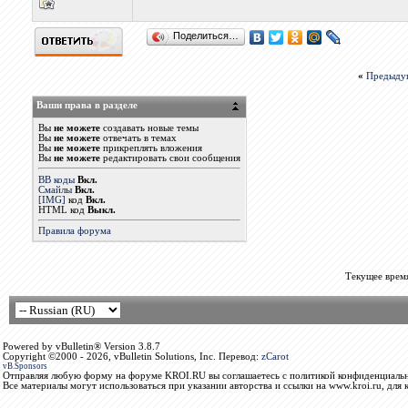
Поделиться…
«
Предыду
Ваши права в разделе
Вы
не можете
создавать новые темы
Вы
не можете
отвечать в темах
Вы
не можете
прикреплять вложения
Вы
не можете
редактировать свои сообщения
BB коды
Вкл.
Смайлы
Вкл.
[IMG]
код
Вкл.
HTML код
Выкл.
Правила форума
Текущее врем
Powered by vBulletin® Version 3.8.7
Copyright ©2000 - 2026, vBulletin Solutions, Inc. Перевод:
zCarot
vB.Sponsors
Отправляя любую форму на форуме KROI.RU вы соглашаетесь с политикой конфиденциальн
Все материалы могут использоваться при указании авторства и ссылки на www.kroi.ru, для 