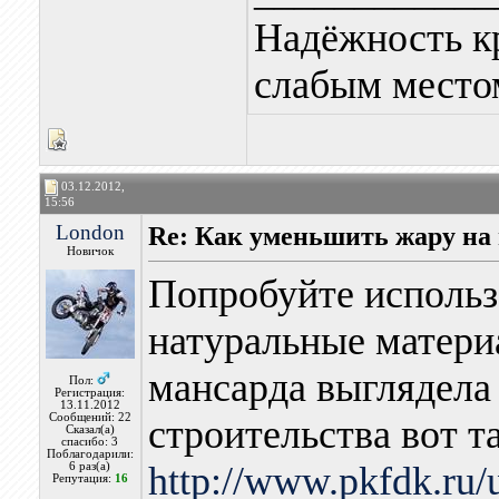
Надёжность к
слабым местом
03.12.2012,
15:56
London
Re: Как уменьшить жару на
Новичок
Попробуйте использо
натуральные матери
мансарда выглядела
Пол:
Регистрация:
13.11.2012
Сообщений: 22
строительства вот та
Сказал(а)
спасибо: 3
Поблагодарили:
http://www.pkfdk.ru/
6 раз(а)
Репутация:
16