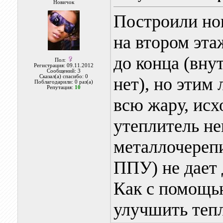
Новичок
Построили но
на втором эта
до конца (вну
Пол:
Регистрация: 09.11.2012
Сообщений: 3
Сказал(а) спасибо: 0
нет), но этим
Поблагодарили: 0 раз(а)
Репутация:
10
всю жару, ис
утеплитель не
металлочереп
ППУ) не дает 
Как с помощь
улучшить теп