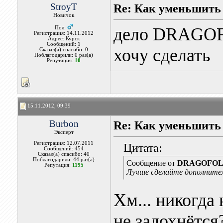
StroyT
Re: Как уменьшить
Новичок
дело DRAGOFO
Пол:
Регистрация: 14.11.2012
Адрес: Курск
Сообщений: 1
хочу сделать
Сказал(а) спасибо: 0
Поблагодарили: 0 раз(а)
Репутация:
10
15.11.2012, 09:39
Burbon
Re: Как уменьшить
Эксперт
Регистрация: 12.07.2011
Цитата:
Сообщений: 454
Сказал(а) спасибо: 40
Поблагодарили: 44 раз(а)
Сообщение от
DRAGOFO
Репутация:
1195
Лучше сделайте дополнител
Хм... никогда
не задохнётся