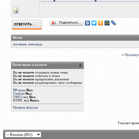
Поделиться…
Метки
изоляция
,
мансарда
«
Предыду
Ваши права в разделе
Вы
не можете
создавать новые темы
Вы
не можете
отвечать в темах
Вы
не можете
прикреплять вложения
Вы
не можете
редактировать свои сообщения
BB коды
Вкл.
Смайлы
Вкл.
[IMG]
код
Вкл.
HTML код
Выкл.
Правила форума
Текущее врем