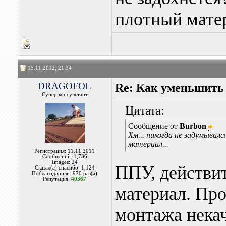
плотный матер
15.11.2012, 21:34
DRAGOFOL
Re: Как уменьшить
Супер консультант
Цитата:
Сообщение от
Burbon
Хм... никогда не задумывал
материал...
Регистрация: 11.11.2011
Сообщений: 1,736
Images:
24
ППУ, действи
Сказал(а) спасибо: 1,124
Поблагодарили: 970 раз(а)
Репутация:
40367
материал. Пр
монтажа нека