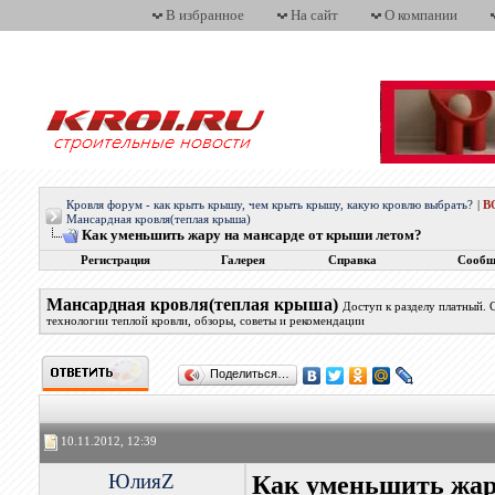
В избранное
На сайт
О компании
Кровля форум - как крыть крышу, чем крыть крышу, какую кровлю выбрать?
|
В
Мансардная кровля(теплая крыша)
Как уменьшить жару на мансарде от крыши летом?
Регистрация
Галерея
Справка
Сообщ
Мансардная кровля(теплая крыша)
Доступ к разделу платный.
технологии теплой кровли, обзоры, советы и рекомендации
Поделиться…
10.11.2012, 12:39
ЮлияZ
Как уменьшить жар