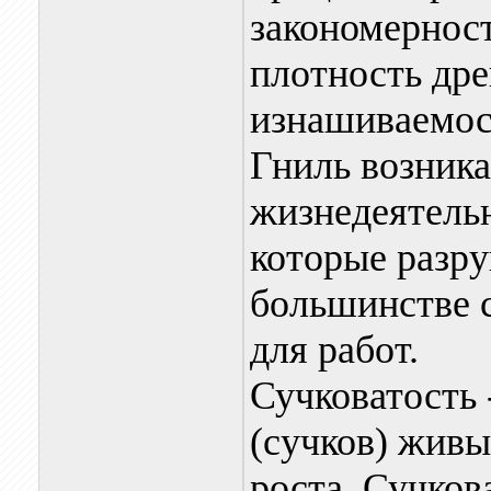
закономерност
плотность дре
изнашиваемос
Гниль возника
жизнедеятель
которые разр
большинстве 
для работ.
Сучковатость 
(сучков) жив
роста. Сучков