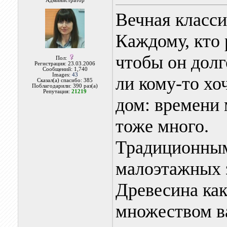
Администратор
Вечная класс
Каждому, кто 
чтобы он долг
Пол:
Регистрация: 23.03.2006
Сообщений: 1,740
Images:
43
ли кому-то хо
Сказал(а) спасибо: 385
Поблагодарили: 390 раз(а)
Репутация:
21219
дом: времени 
тоже много.
Традиционным
малоэтажных з
Древесина как
множеством в