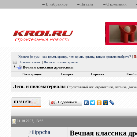
В избранное
На сайт
О компании
Кровля форум - как крыть крышу, чем крыть крышу, какую кровлю выбрать?
|
П
Познавательно.
|
Лесо- и пиломатериалы
Вечная классика древесины
Регистрация
Галерея
Справка
Сообщ
Лесо- и пиломатериалы
Строительный лес: евровагонка, вагонка, доска
Поделиться…
01.10.2007, 13:36
Filippcha
Вечная классика д