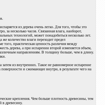
в.
спаряется из дерева очень легко. Для того, чтобы это
, за несколько часов. Связанная влага, наоборот,
иальных технологий, может понадобиться несколько лет.
а же количество влаги переходит предел
ме того, практическая ценность различия между
жесть дерева, а при испарении второй изменяется объем,
различным направлениям. В толщину больше, чем в длину.
шки.
 а затем из внутренних. Такое не равномерное испарение
а поверхности и сжимающее внутри, в результате чего на
ические крепления. Чем больше плотность древесины, тем
 в древесину.