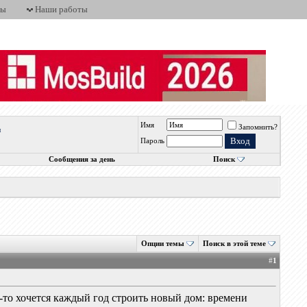
ты
Наши работы
Имя
Запомнить?
ы
Пароль
Сообщения за день
Поиск
Опции темы
Поиск в этой теме
#
1
у-то хочется каждый год строить новый дом: времени