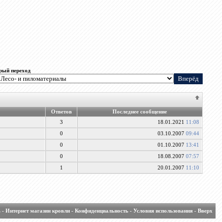
рый переход
Ответов
Последнее сообщение
3
18.01.2021
11:08
0
03.10.2007
09:44
0
01.10.2007
13:41
0
18.08.2007
07:57
1
20.01.2007
11:10
ь
-
Интернет магазин кровли
-
Конфиденциальность
-
Условия использования
-
Вверх