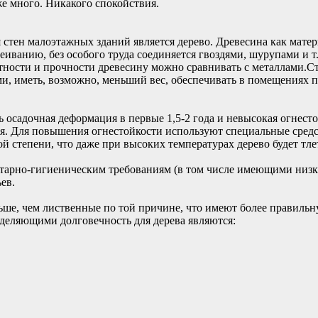
же много. Никакого спокойствия.
стен малоэтажных зданий является дерево. Древесина как мате
леиванию, без особого труда соединяется гвоздями, шурупами и т
тности и прочности древесину можно сравнивать с металлами.
и, иметь, возможно, меньший вес, обеспечивать в помещениях
 осадочная деформация в первые 1,5-2 года и невысокая огнесто
я. Для повышения огнестойкости используют специальные средс
й степени, что даже при высоких температурах дерево будет тлет
арно-гигиеническим требованиям (в том числе имеющими низку
ев.
ше, чем лиственные по той причине, что имеют более правиль
еляющими долговечность для дерева являются: