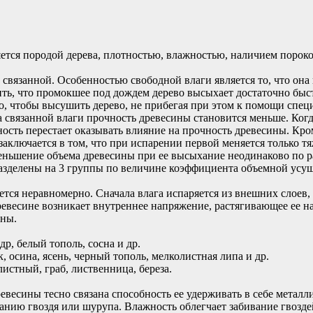
ется породой дерева, плотностью, влажностью, наличием пороко
связанной. Особенностью свободной влаги является то, что она и
ть, что промокшее под дождем дерево высыхает достаточно быстро
го, чтобы высушить дерево, не прибегая при этом к помощи спец
 связанной влаги прочность древесины становится меньше. Когд
ость перестает оказывать влияние на прочность древесины. Кро
заключается в том, что при испарении первой меняется только тя
меньшение объема древесины при ее высыхание неодинаково по 
азделены на 3 группы по величине коэффициента объемной усу
ется неравномерно. Сначала влага испаряется из внешних слоев,
древесине возникает внутреннее напряжение, растягивающее ее н
ины.
р, белый тополь, сосна и др.
, осина, ясень, черный тополь, мелколистная липа и др.
стный, граб, лиственница, береза.
весины тесно связана способность ее удерживать в себе металл
нию гвоздя или шурупа. Влажность облегчает забивание гвоздей