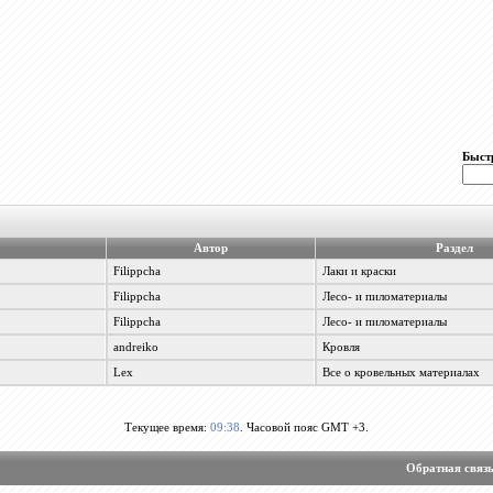
Быст
Автор
Раздел
Filippcha
Лаки и краски
Filippcha
Лесо- и пиломатериалы
Filippcha
Лесо- и пиломатериалы
andreiko
Кровля
Lex
Все о кровельных материалах
Текущее время:
09:38
. Часовой пояс GMT +3.
Обратная связ