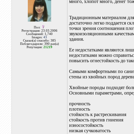
много, хлопот много, денег то
Традиционным материалом для 
достаточно легко поддается ск
Пол:
точки зрения соотношения пло
Регистрация: 23.03.2006
звукоизоляционными качествам
Сообщений: 1,740
Images:
43
здания.
Сказал(а) спасибо: 385
Поблагодарили: 390 раз(а)
Репутация:
21219
Ее недостатками являются лишь
недостатками можно справитьс
повысить огнестойкость до тако
Самыми комфортными по санит
стены из хвойных пород деревь
Хвойные породы подходят боль
Основными параметрами, опред
прочность
плотность
стойкость к растрескивания
стойкость против гниения
износостойкость
низкая сучковатость