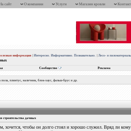
На сайт
О компании
Услуги
Магазин кровли
Контак
олезная информация
|
Интересно. Информативно. Познавательно.
|
Лесо- и пиломатериал
чных
ка
Сообщество
Реклама
а пола, плинтус, наличник, блок-хаус, фальш-брус и др.
я строительства дачных
м, хочется, чтобы он долго стоял и хорошо служил. Вряд ли ком