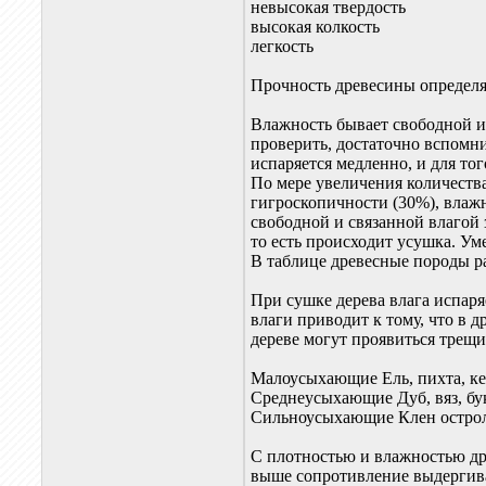
невысокая твердость
высокая колкость
легкость
Прочность древесины определя
Влажность бывает свободной и 
проверить, достаточно вспомни
испаряется медленно, и для то
По мере увеличения количества
гигроскопичности (30%), влажн
свободной и связанной влагой 
то есть происходит усушка. У
В таблице древесные породы р
При сушке дерева влага испаря
влаги приводит к тому, что в 
дереве могут проявиться трещ
Малоусыхающие Ель, пихта, кед
Среднеусыхающие Дуб, вяз, бук
Сильноусыхающие Клен остроли
С плотностью и влажностью дре
выше сопротивление выдергива