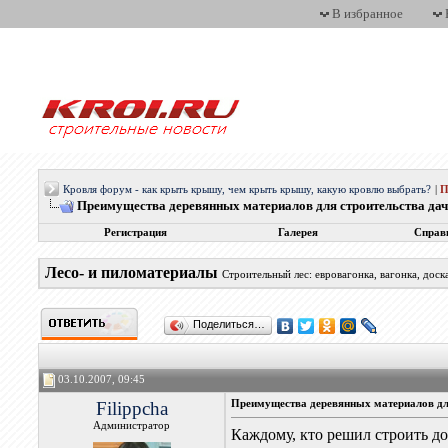
В избранное
Кровля форум - как крыть крышу, чем крыть крышу, какую кровлю выбрать?
|
П
Преимущества деревянных материалов для строительства да
Регистрация
Галерея
Справ
Лесо- и пиломатериалы
Строительный лес: евровагонка, вагонка, доск
Поделиться…
03.10.2007, 09:45
Filippcha
Преимущества деревянных материалов дл
Администратор
Каждому, кто решил строить до