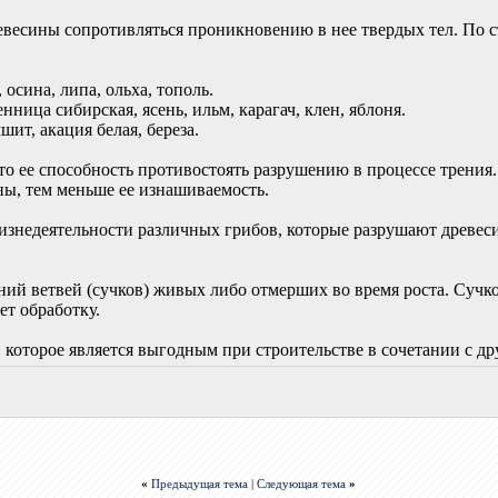
ревесины сопротивляться проникновению в нее твердых тел. По 
 осина, липа, ольха, тополь.
енница сибирская, ясень, ильм, карагач, клен, яблоня.
шит, акация белая, береза.
то ее способность противостоять разрушению в процессе трения.
ны, тем меньше ее изнашиваемость.
жизнедеятельности различных грибов, которые разрушают древес
ний ветвей (сучков) живых либо отмерших во время роста. Сучк
ет обработку.
, которое является выгодным при строительстве в сочетании с д
«
Предыдущая тема
|
Следующая тема
»