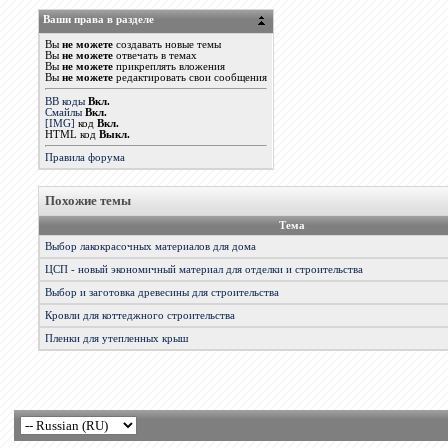
Ваши права в разделе
Вы
не можете
создавать новые темы
Вы
не можете
отвечать в темах
Вы
не можете
прикреплять вложения
Вы
не можете
редактировать свои сообщения
BB коды
Вкл.
Смайлы
Вкл.
[IMG]
код
Вкл.
HTML код
Выкл.
Правила форума
Похожие темы
Тема
Выбор лакокрасочных материалов для дома
ЦСП - новый экономичный материал для отделки и строительства
Выбор и заготовка древесины для строительства
Кровли для коттеджного строительства
Пленки для утепленных крыш