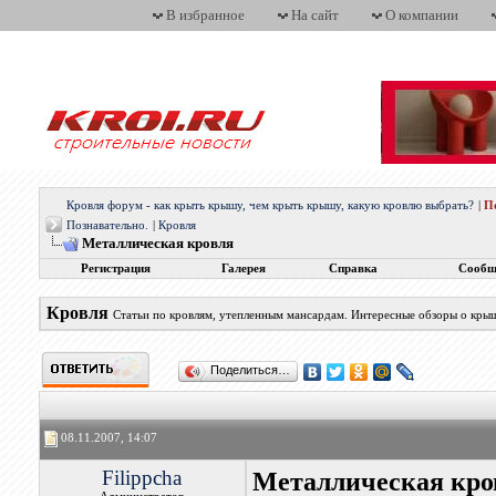
В избранное
На сайт
О компании
Кровля форум - как крыть крышу, чем крыть крышу, какую кровлю выбрать?
|
П
Познавательно.
|
Кровля
Металлическая кровля
Регистрация
Галерея
Справка
Сообщ
Кровля
Статьи по кровлям, утепленным мансардам. Интересные обзоры о кры
Поделиться…
08.11.2007, 14:07
Filippcha
Металлическая кро