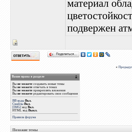
материал обла
цветостойкост
подвержен ат
Поделиться…
«
Предыду
Ваши права в разделе
Вы
не можете
создавать новые темы
Вы
не можете
отвечать в темах
Вы
не можете
прикреплять вложения
Вы
не можете
редактировать свои сообщения
BB коды
Вкл.
Смайлы
Вкл.
[IMG]
код
Вкл.
HTML код
Выкл.
Правила форума
Похожие темы