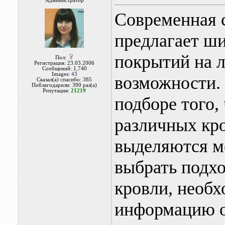
Администратор
Современная 
предлагает ш
покрытий на 
Пол:
Регистрация: 23.03.2006
Сообщений: 1,740
Images:
43
возможности.
Сказал(а) спасибо: 385
Поблагодарили: 390 раз(а)
Репутация:
21219
подборе того,
различных кр
выделяются м
выбрать подх
кровли, необх
информацию о