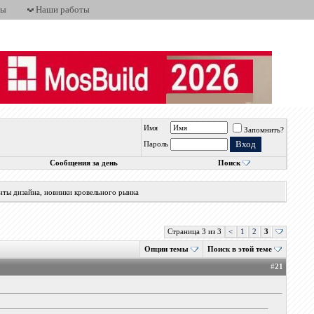
ты
Наши работы
Имя
Запомнить?
Пароль
Сообщения за день
Поиск
нты дизайна, новинки кровельного рынка
Страница 3 из 3
<
1
2
3
Опции темы
Поиск в этой теме
#
21