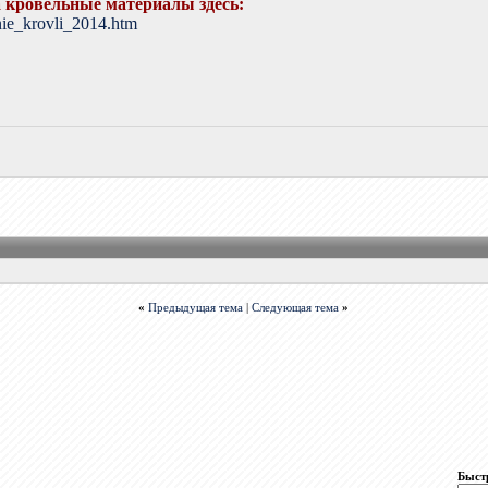
 кровельные материалы здесь:
nie_krovli_2014.htm
«
Предыдущая тема
|
Следующая тема
»
Быст