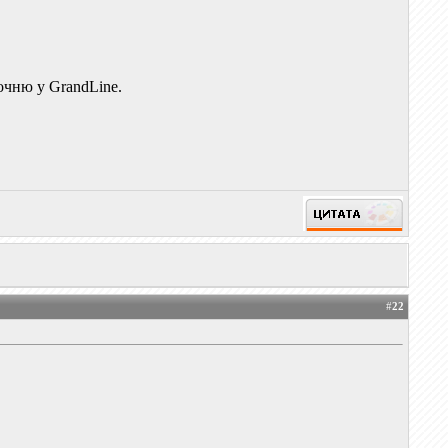
очню у GrandLine.
#
22