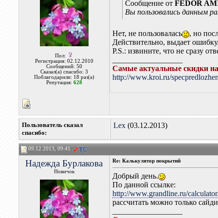
Сообщение от
FEDOR AM
Вы пользовались данным ра
Нет, не пользовалась
, но по
Действительно, выдает ошибку.
P.S.: извините, что не сразу от
Пол:
__________________
Регистрация: 02.12.2010
Сообщений: 50
Самые актуальные скидки на
Сказал(а) спасибо: 3
http://www.kroi.ru/specpredlozhe
Поблагодарили: 18 раз(а)
Репутация:
628
Пользователь сказал
Lex
(03.12.2013)
cпасибо:
09.12.2013, 09:41
Надежда Бурлакова
Re: Калькулятор покрытий
Новичок
Добрый день.
По данной ссылке:
http://www.grandline.ru/calculator
рассчитать можно только сайди
__________________