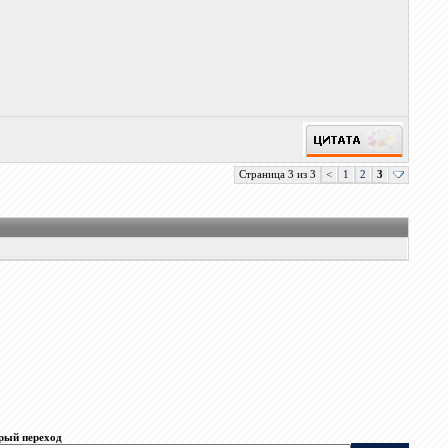
Страница 3 из 3
<
1
2
3
рый переход