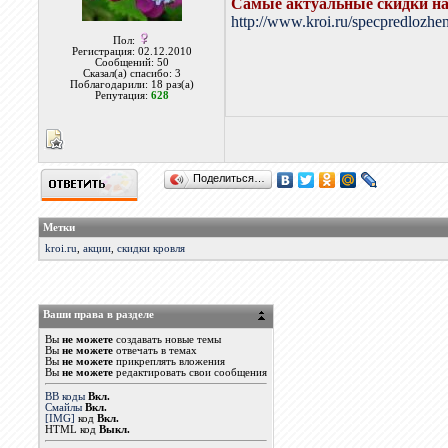
Самые актуальные скидки на
http://www.kroi.ru/specpredlozhe
Пол:
Регистрация: 02.12.2010
Сообщений: 50
Сказал(а) спасибо: 3
Поблагодарили: 18 раз(а)
Репутация:
628
Поделиться…
Метки
kroi.ru
,
акции
,
скидки кровля
Ваши права в разделе
Вы
не можете
создавать новые темы
Вы
не можете
отвечать в темах
Вы
не можете
прикреплять вложения
Вы
не можете
редактировать свои сообщения
BB коды
Вкл.
Смайлы
Вкл.
[IMG]
код
Вкл.
HTML код
Выкл.