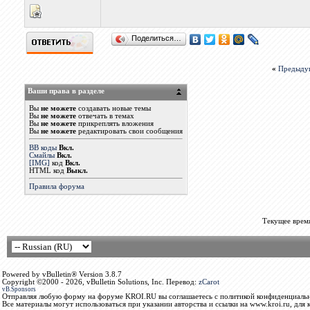
Поделиться…
«
Предыду
Ваши права в разделе
Вы
не можете
создавать новые темы
Вы
не можете
отвечать в темах
Вы
не можете
прикреплять вложения
Вы
не можете
редактировать свои сообщения
BB коды
Вкл.
Смайлы
Вкл.
[IMG]
код
Вкл.
HTML код
Выкл.
Правила форума
Текущее врем
Powered by vBulletin® Version 3.8.7
Copyright ©2000 - 2026, vBulletin Solutions, Inc. Перевод:
zCarot
vB.Sponsors
Отправляя любую форму на форуме KROI.RU вы соглашаетесь с политикой конфиденциальн
Все материалы могут использоваться при указании авторства и ссылки на www.kroi.ru, для 