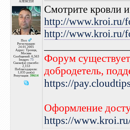
АЛЕКСЕЙ
Смотрите кровли и
http://www.kroi.ru/
http://www.kroi.ru/
Пол:
________________
Регистрация:
24.01.2005
Адрес: Троицк,
Москва
Форум существует,
Сообщений: 6,563
Images:
75
Сказал(а) спасибо:
2,153
добродетель, подд
Поблагодарили:
1,035 раз(а)
Репутация:
39614
https://pay.cloudti
Оформление досту
https://www.kroi.r