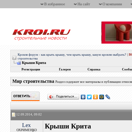
В избранное
На сайт
О компании
Кровля форум - как крыть крышу, чем крыть крышу, какую кровлю выбрать?
|
В
строительства
Крыши Крита
Регистрация
Галерея
Справка
Сообщ
Мир строительства
Раздел содержит все материалы и публикации относ
Поделиться…
12.09.2014, 09:02
Lex
Крыши Крита
ОХРИМЕНКО